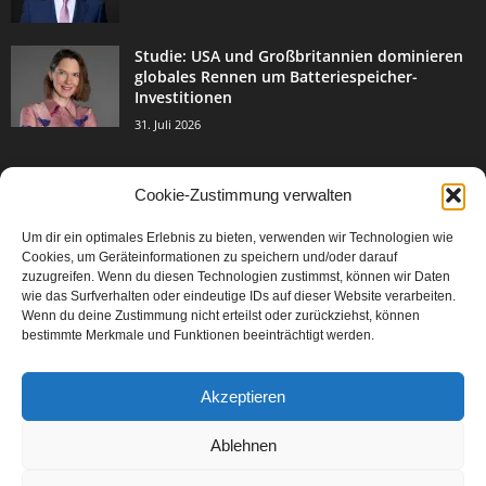
Studie: USA und Großbritannien dominieren
globales Rennen um Batteriespeicher-
Investitionen
31. Juli 2026
Cookie-Zustimmung verwalten
BELIEBTE KATEGORIE
Um dir ein optimales Erlebnis zu bieten, verwenden wir Technologien wie
3004
Events & Success
Cookies, um Geräteinformationen zu speichern und/oder darauf
2067
zuzugreifen. Wenn du diesen Technologien zustimmst, können wir Daten
Breaking News
wie das Surfverhalten oder eindeutige IDs auf dieser Website verarbeiten.
1978
Aktuelles
Wenn du deine Zustimmung nicht erteilst oder zurückziehst, können
bestimmte Merkmale und Funktionen beeinträchtigt werden.
846
Featured Article
567
Karriere
Akzeptieren
302
Legal Articles
229
Leitartikel
Ablehnen