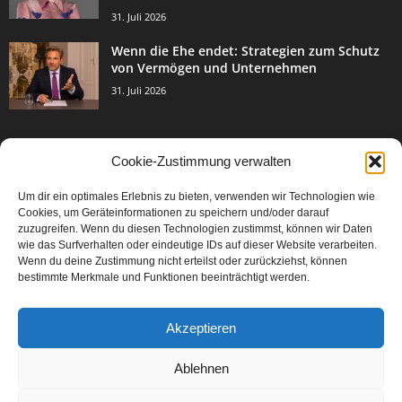
31. Juli 2026
Wenn die Ehe endet: Strategien zum Schutz
von Vermögen und Unternehmen
31. Juli 2026
Cookie-Zustimmung verwalten
BELIEBTE KATEGORIE
Um dir ein optimales Erlebnis zu bieten, verwenden wir Technologien wie
3003
Events & Success
Cookies, um Geräteinformationen zu speichern und/oder darauf
2067
zuzugreifen. Wenn du diesen Technologien zustimmst, können wir Daten
Breaking News
wie das Surfverhalten oder eindeutige IDs auf dieser Website verarbeiten.
1977
Aktuelles
Wenn du deine Zustimmung nicht erteilst oder zurückziehst, können
bestimmte Merkmale und Funktionen beeinträchtigt werden.
846
Featured Article
567
Karriere
Akzeptieren
302
Legal Articles
229
Leitartikel
Ablehnen