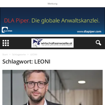
Werbung
Start
Schlagworte
LEONI
Schlagwort: LEONI