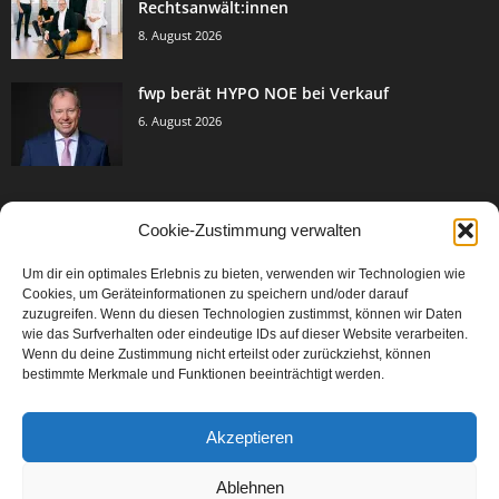
Rechtsanwält:innen
8. August 2026
fwp berät HYPO NOE bei Verkauf
6. August 2026
Cookie-Zustimmung verwalten
BELIEBTE KATEGORIE
Um dir ein optimales Erlebnis zu bieten, verwenden wir Technologien wie
3005
Events & Success
Cookies, um Geräteinformationen zu speichern und/oder darauf
2067
zuzugreifen. Wenn du diesen Technologien zustimmst, können wir Daten
Breaking News
wie das Surfverhalten oder eindeutige IDs auf dieser Website verarbeiten.
1979
Aktuelles
Wenn du deine Zustimmung nicht erteilst oder zurückziehst, können
bestimmte Merkmale und Funktionen beeinträchtigt werden.
846
Featured Article
567
Karriere
Akzeptieren
302
Legal Articles
229
Leitartikel
Ablehnen