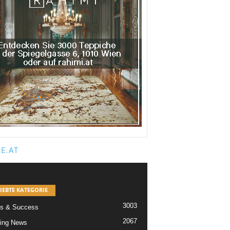
E.AT
IEBTE KATEGORIE
3003
s & Success
2067
ing News