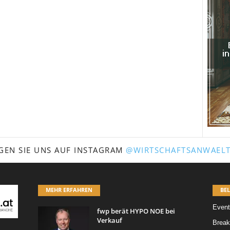
GEN SIE UNS AUF INSTAGRAM
@WIRTSCHAFTSANWAELT
MEHR ERFAHREN
BEL
Event
fwp berät HYPO NOE bei
Verkauf
Break