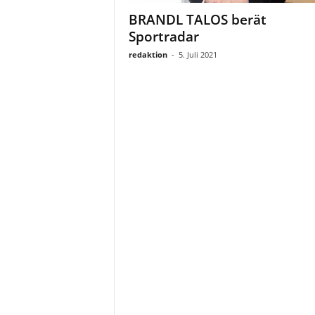
a
BRANDL TALOS berät
t
Sportradar
redaktion
-
5. Juli 2021