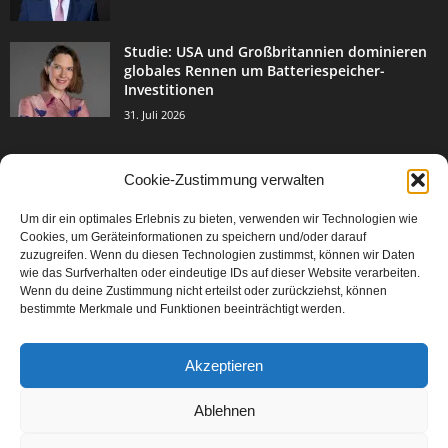
Studie: USA und Großbritannien dominieren
globales Rennen um Batteriespeicher-
Investitionen
31. Juli 2026
Cookie-Zustimmung verwalten
BELIEBTE KATEGORIE
Um dir ein optimales Erlebnis zu bieten, verwenden wir Technologien wie
3004
Events & Success
Cookies, um Geräteinformationen zu speichern und/oder darauf
2067
zuzugreifen. Wenn du diesen Technologien zustimmst, können wir Daten
Breaking News
wie das Surfverhalten oder eindeutige IDs auf dieser Website verarbeiten.
1978
Aktuelles
Wenn du deine Zustimmung nicht erteilst oder zurückziehst, können
bestimmte Merkmale und Funktionen beeinträchtigt werden.
846
Featured Article
567
Karriere
Akzeptieren
302
Legal Articles
229
Leitartikel
Ablehnen