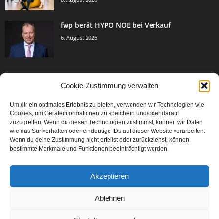
fwp berät HYPO NOE bei Verkauf
6. August 2026
Cookie-Zustimmung verwalten
BELIEBTE KATEGORIE
Um dir ein optimales Erlebnis zu bieten, verwenden wir Technologien wie
3005
Events & Success
Cookies, um Geräteinformationen zu speichern und/oder darauf
2067
zuzugreifen. Wenn du diesen Technologien zustimmst, können wir Daten
Breaking News
wie das Surfverhalten oder eindeutige IDs auf dieser Website verarbeiten.
1979
Aktuelles
Wenn du deine Zustimmung nicht erteilst oder zurückziehst, können
bestimmte Merkmale und Funktionen beeinträchtigt werden.
846
Featured Article
567
Karriere
Akzeptieren
302
Legal Articles
229
Leitartikel
Ablehnen