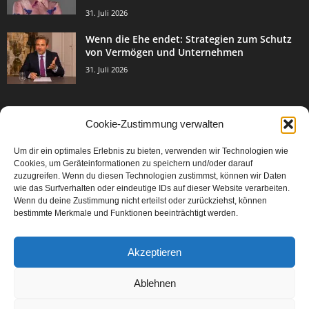
31. Juli 2026
Wenn die Ehe endet: Strategien zum Schutz
von Vermögen und Unternehmen
31. Juli 2026
Cookie-Zustimmung verwalten
BELIEBTE KATEGORIE
Um dir ein optimales Erlebnis zu bieten, verwenden wir Technologien wie
3003
Events & Success
Cookies, um Geräteinformationen zu speichern und/oder darauf
2067
zuzugreifen. Wenn du diesen Technologien zustimmst, können wir Daten
Breaking News
wie das Surfverhalten oder eindeutige IDs auf dieser Website verarbeiten.
1977
Aktuelles
Wenn du deine Zustimmung nicht erteilst oder zurückziehst, können
bestimmte Merkmale und Funktionen beeinträchtigt werden.
846
Featured Article
567
Karriere
Akzeptieren
302
Legal Articles
229
Leitartikel
Ablehnen