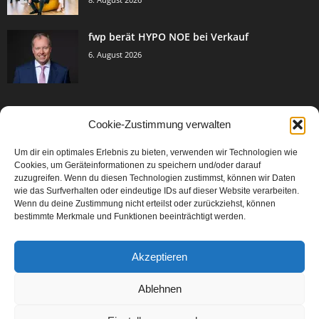
fwp berät HYPO NOE bei Verkauf
6. August 2026
Cookie-Zustimmung verwalten
BELIEBTE KATEGORIE
Um dir ein optimales Erlebnis zu bieten, verwenden wir Technologien wie
3005
Events & Success
Cookies, um Geräteinformationen zu speichern und/oder darauf
2067
zuzugreifen. Wenn du diesen Technologien zustimmst, können wir Daten
Breaking News
wie das Surfverhalten oder eindeutige IDs auf dieser Website verarbeiten.
1979
Aktuelles
Wenn du deine Zustimmung nicht erteilst oder zurückziehst, können
bestimmte Merkmale und Funktionen beeinträchtigt werden.
846
Featured Article
567
Karriere
Akzeptieren
302
Legal Articles
229
Leitartikel
Ablehnen