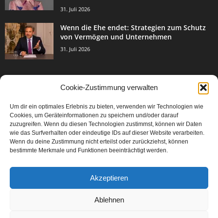
31. Juli 2026
Wenn die Ehe endet: Strategien zum Schutz
von Vermögen und Unternehmen
31. Juli 2026
Cookie-Zustimmung verwalten
BELIEBTE KATEGORIE
Um dir ein optimales Erlebnis zu bieten, verwenden wir Technologien wie
3003
Events & Success
Cookies, um Geräteinformationen zu speichern und/oder darauf
2067
zuzugreifen. Wenn du diesen Technologien zustimmst, können wir Daten
Breaking News
wie das Surfverhalten oder eindeutige IDs auf dieser Website verarbeiten.
1977
Aktuelles
Wenn du deine Zustimmung nicht erteilst oder zurückziehst, können
bestimmte Merkmale und Funktionen beeinträchtigt werden.
846
Featured Article
567
Karriere
Akzeptieren
302
Legal Articles
229
Leitartikel
Ablehnen