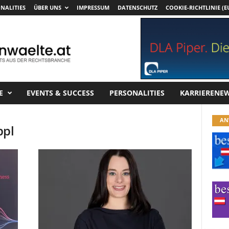
NALITIES
ÜBER UNS
IMPRESSUM
DATENSCHUTZ
COOKIE-RICHTLINIE (E
E
EVENTS & SUCCESS
PERSONALITIES
KARRIERENE
AN
ppl