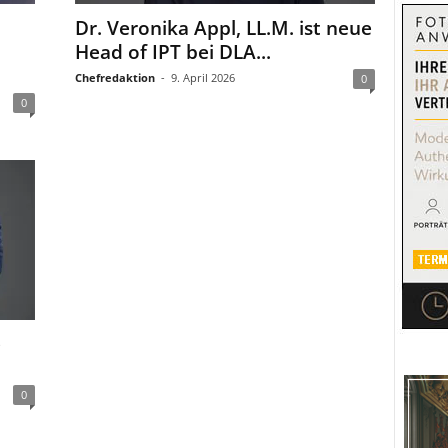
Dr. Veronika Appl, LL.M. ist neue
Head of IPT bei DLA...
Chefredaktion
-
9. April 2026
0
0
e
0