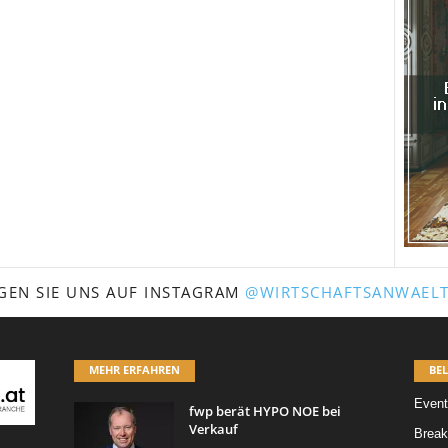
GEN SIE UNS AUF INSTAGRAM
@WIRTSCHAFTSANWAELT
MEHR ERFAHREN
BEL
Event
fwp berät HYPO NOE bei
Verkauf
Break