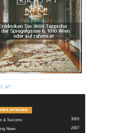
E.AT
IEBTE KATEGORIE
3003
s & Success
2067
ing News