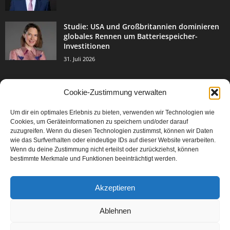
Studie: USA und Großbritannien dominieren
globales Rennen um Batteriespeicher-
Investitionen
31. Juli 2026
Cookie-Zustimmung verwalten
BELIEBTE KATEGORIE
Um dir ein optimales Erlebnis zu bieten, verwenden wir Technologien wie
3004
Events & Success
Cookies, um Geräteinformationen zu speichern und/oder darauf
2067
zuzugreifen. Wenn du diesen Technologien zustimmst, können wir Daten
Breaking News
wie das Surfverhalten oder eindeutige IDs auf dieser Website verarbeiten.
1978
Aktuelles
Wenn du deine Zustimmung nicht erteilst oder zurückziehst, können
bestimmte Merkmale und Funktionen beeinträchtigt werden.
846
Featured Article
567
Karriere
Akzeptieren
302
Legal Articles
229
Leitartikel
Ablehnen