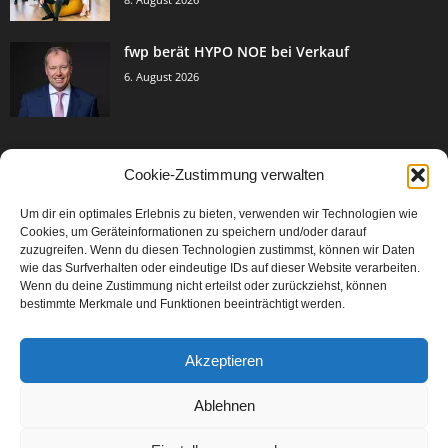
fwp berät HYPO NOE bei Verkauf
6. August 2026
Cookie-Zustimmung verwalten
BELIEBTE KATEGORIE
Um dir ein optimales Erlebnis zu bieten, verwenden wir Technologien wie
3005
Events & Success
Cookies, um Geräteinformationen zu speichern und/oder darauf
2067
zuzugreifen. Wenn du diesen Technologien zustimmst, können wir Daten
Breaking News
wie das Surfverhalten oder eindeutige IDs auf dieser Website verarbeiten.
1979
Aktuelles
Wenn du deine Zustimmung nicht erteilst oder zurückziehst, können
bestimmte Merkmale und Funktionen beeinträchtigt werden.
846
Featured Article
567
Karriere
Akzeptieren
302
Legal Articles
229
Leitartikel
Ablehnen