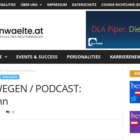
NALITIES
ÜBER UNS
IMPRESSUM
DATENSCHUTZ
COOKIE-RICHTLINIE (E
E
EVENTS & SUCCESS
PERSONALITIES
KARRIERENE
: Elisabeth Stichmann
AN
PODCASTS
EGEN / PODCAST:
nn
0