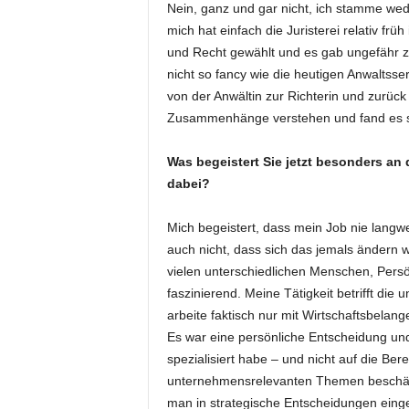
Nein, ganz und gar nicht, ich stamme wed
mich hat einfach die Juristerei relativ frü
und Recht gewählt und es gab ungefähr zei
nicht so fancy wie die heutigen Anwaltsse
von der Anwältin zur Richterin und zurüc
Zusammenhänge verstehen und fand es s
Was begeistert Sie jetzt besonders an 
dabei?
Mich begeistert, dass mein Job nie langwei
auch nicht, dass sich das jemals ändern w
vielen unterschiedlichen Menschen, Persö
faszinierend. Meine Tätigkeit betrifft die 
arbeite faktisch nur mit Wirtschaftsbelan
Es war eine persönliche Entscheidung und
spezialisiert habe – und nicht auf die Ber
unternehmensrelevanten Themen beschäfti
man in strategische Entscheidungen eing