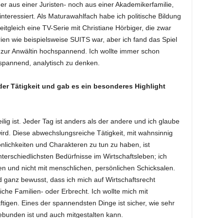
er aus einer Juristen- noch aus einer Akademikerfamilie,
h interessiert. Als Maturawahlfach habe ich politische Bildung
tgleich eine TV-Serie mit Christiane Hörbiger, die zwar
rien wie beispielsweise SUITS war, aber ich fand das Spiel
k zur Anwältin hochspannend. Ich wollte immer schon
pannend, analytisch zu denken.
der Tätigkeit und gab es ein besonderes Highlight
lig ist. Jeder Tag ist anders als der andere und ich glaube
ird. Diese abwechslungsreiche Tätigkeit, mit wahnsinnig
nlichkeiten und Charakteren zu tun zu haben, ist
unterschiedlichsten Bedürfnisse im Wirtschaftsleben; ich
gen und nicht mit menschlichen, persönlichen Schicksalen.
 ganz bewusst, dass ich mich auf Wirtschaftsrecht
eiche Familien- oder Erbrecht. Ich wollte mich mit
gen. Eines der spannendsten Dinge ist sicher, wie sehr
ebunden ist und auch mitgestalten kann.