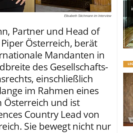
Elisabeth Stichmann im Interview
nn, Partner und Head of
Piper Österreich, berät
ernationale Mandanten in
breite des Gesellschafts-
LE
echts, einschließlich
elange im Rahmen eines
h Österreich und ist
ences Country Lead von
reich. Sie bewegt nicht nur