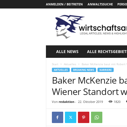
ANMELDEN / BEITRETEN
ANWALTSSUCHE
PERSO
W
i
r
t
s
c
h
ALLE NEWS
ALLE RECHTSGEBIET
a
f
Start
Aktuelles
Baker McKenzie baut mit Robert 
t
AKTUELLES
BREAKING NEWS
KARRIERE
s
Baker McKenzie ba
a
n
Wiener Standort w
w
a
Von
redaktion
-
22. Oktober 2019
1820
e
l
t
e
.