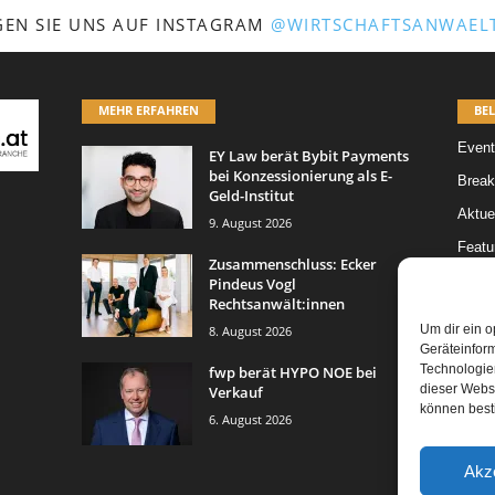
GEN SIE UNS AUF INSTAGRAM
@WIRTSCHAFTSANWAELT
MEHR ERFAHREN
BEL
Event
EY Law berät Bybit Payments
bei Konzessionierung als E-
Break
Geld-Institut
Aktue
9. August 2026
Featur
Zusammenschluss: Ecker
Karrie
Pindeus Vogl
Rechtsanwält:innen
Legal 
Um dir ein o
8. August 2026
Leitar
Geräteinfor
Technologien
fwp berät HYPO NOE bei
dieser Websi
Verkauf
können best
6. August 2026
Akz