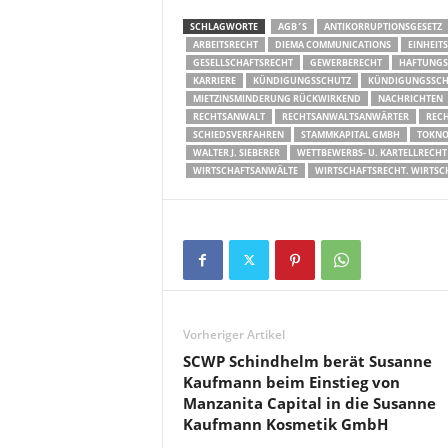
SCHLAGWORTE
AGB´S
ANTIKORRUPTIONSGESETZ
ARBEITSRECHT
DIEMA COMMUNICATIONS
EINHEIT
GESELLSCHAFTSRECHT
GEWERBERECHT
HAFTUNGS
KARRIERE
KÜNDIGUNGSSCHUTZ
KÜNDIGUNGSSCHU
MIETZINSMINDERUNG RÜCKWIRKEND
NACHRICHTEN
RECHTSANWALT
RECHTSANWALTSANWÄRTER
REC
SCHIEDSVERFAHREN
STAMMKAPITAL GMBH
TOKN
WALTER J. SIEBERER
WETTBEWERBS- U. KARTELLRECHT
WIRTSCHAFTSANWÄLTE
WIRTSCHAFTSRECHT. WIRTSC
Vorheriger Artikel
SCWP Schindhelm berät Susanne
Kaufmann beim Einstieg von
Manzanita Capital in die Susanne
Kaufmann Kosmetik GmbH