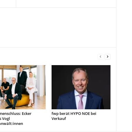
enschluss: Ecker
fwp berät HYPO NOE bei
s Vogl
Verkauf
anwält:innen