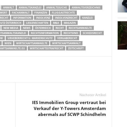
ANWALT
ANWALTSKANZLEI
ANWALTSSUCHE
ANWALTSVERZEICHNIS
SWERT
FACHANWALT
FINANZEN
FLUGGASTRECHTE
RECHT
INFORMATION
INSOLVENZ
INSOLVENZRECHT
KANZLEI
TZ ÖSTERREICH
LIEGENSCHAFTEN
M&A
MAGAZIN
NEW MEDIA
NEWS
ÖSTERREICH
RECHT
RECHTSANWAELTE
HTSANWALTSKANZLEI
RECHTSINFORMATION
RECHTSINO
SCHIEDSRECHT
OW
URHEBERRECHT U. MARKENSCHUTZ
VERGABERECHT
WIEN
WIRTSCHAFTSANWAELTE
WIRTSCHAFTSANWALT
HAFTSANWAELTE.EU
WIRTSCHAFTSSTRAFRECHT
ZEITSCHRIFT
Nächster Artikel
IES Immobilien Group vertraut bei
Verkauf der Y-Towers Amsterdam
abermals auf SCWP Schindhelm