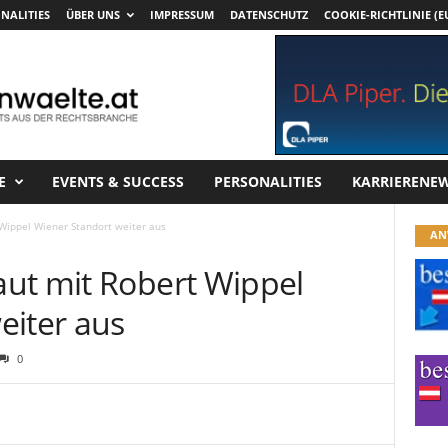
NALITIES
ÜBER UNS
IMPRESSUM
DATENSCHUTZ
COOKIE-RICHTLINIE (E
E
EVENTS & SUCCESS
PERSONALITIES
KARRIERENE
Wippel Wiener Standort weiter aus
AN
ut mit Robert Wippel
eiter aus
0