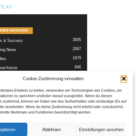
E.AT
IEBTE KATEGORIE
3005
s & Success
2067
ing News
1979
lles
846
ed Article
567
re
Cookie-Zustimmung verwalten
302
Articles
ptimales Erlebnis zu bieten, verwenden wir Technologien wie Cookies, um
229
tikel
mationen zu speichern und/oder darauf zuzugreifen. Wenn du diesen
 zustimmst, können wir Daten wie das Surfverhalten oder eindeutige IDs auf
te verarbeiten. Wenn du deine Zustimmung nicht erteilst oder zurückziehst,
immte Merkmale und Funktionen beeinträchtigt werden.
eptieren
Ablehnen
Einstellungen ansehen