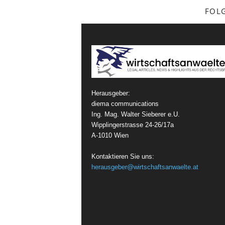
FOL
Herausgeber:
diema communications
Ing. Mag. Walter Sieberer e.U.
Wipplingerstrasse 24-26/17a
A-1010 Wien
Kontaktieren Sie uns:
herausgeber@wirtschaftsanwaelte.at