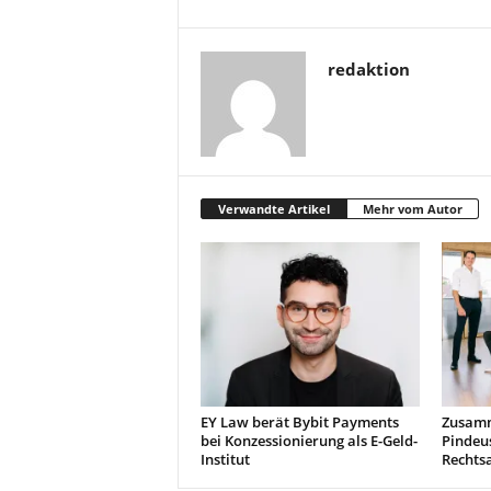
redaktion
Verwandte Artikel
Mehr vom Autor
EY Law berät Bybit Payments
Zusamm
bei Konzessionierung als E-Geld-
Pindeu
Institut
Rechts