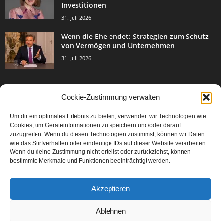
Investitionen
31. Juli 2026
Wenn die Ehe endet: Strategien zum Schutz
von Vermögen und Unternehmen
31. Juli 2026
Cookie-Zustimmung verwalten
BELIEBTE KATEGORIE
Um dir ein optimales Erlebnis zu bieten, verwenden wir Technologien wie
3003
Events & Success
Cookies, um Geräteinformationen zu speichern und/oder darauf
2067
zuzugreifen. Wenn du diesen Technologien zustimmst, können wir Daten
Breaking News
wie das Surfverhalten oder eindeutige IDs auf dieser Website verarbeiten.
1977
Aktuelles
Wenn du deine Zustimmung nicht erteilst oder zurückziehst, können
bestimmte Merkmale und Funktionen beeinträchtigt werden.
846
Featured Article
567
Karriere
Akzeptieren
302
Legal Articles
229
Leitartikel
Ablehnen