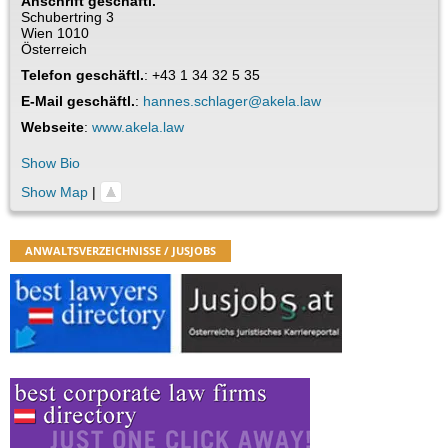
Anschrift geschäftl.
Schubertring 3
Wien
1010
Österreich
Telefon geschäftl.
:
+43 1 34 32 5 35
E-Mail geschäftl.
:
hannes.schlager@akela.law
Webseite
:
www.akela.law
Show Bio
Show Map
|
ANWALTSVERZEICHNISSE / JUSJOBS