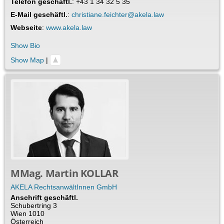
Telefon geschäftl.
:
+43 1 34 32 5 35
E-Mail geschäftl.
:
christiane.feichter@akela.law
Webseite
:
www.akela.law
Show Bio
Show Map
|
MMag.
Martin
KOLLAR
AKELA RechtsanwältInnen GmbH
Anschrift geschäftl.
Schubertring 3
Wien
1010
Österreich