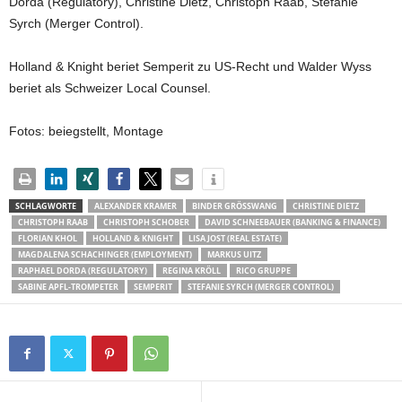
Dorda (Regulatory), Christine Dietz, Christoph Raab, Stefanie
Syrch (Merger Control).
Holland & Knight beriet Semperit zu US-Recht und Walder Wyss
beriet als Schweizer Local Counsel.
Fotos: beiegstellt, Montage
SCHLAGWORTE
ALEXANDER KRAMER
BINDER GRÖSSWANG
CHRISTINE DIETZ
CHRISTOPH RAAB
CHRISTOPH SCHOBER
DAVID SCHNEEBAUER (BANKING & FINANCE)
FLORIAN KHOL
HOLLAND & KNIGHT
LISA JOST (REAL ESTATE)
MAGDALENA SCHACHINGER (EMPLOYMENT)
MARKUS UITZ
RAPHAEL DORDA (REGULATORY)
REGINA KRÖLL
RICO GRUPPE
SABINE APFL-TROMPETER
SEMPERIT
STEFANIE SYRCH (MERGER CONTROL)