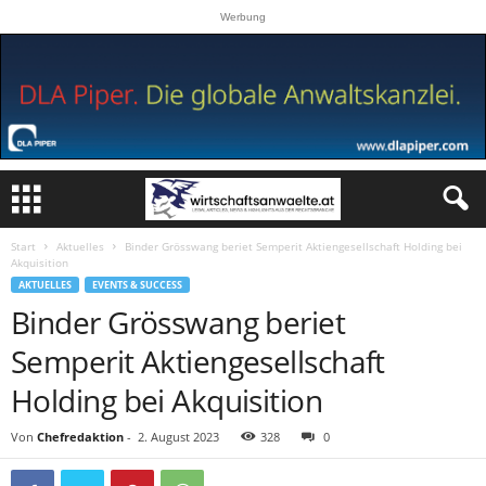
Werbung
Start
Aktuelles
Binder Grösswang beriet Semperit Aktiengesellschaft Holding bei
Akquisition
AKTUELLES
EVENTS & SUCCESS
Binder Grösswang beriet
Semperit Aktiengesellschaft
Holding bei Akquisition
Von
Chefredaktion
-
2. August 2023
328
0