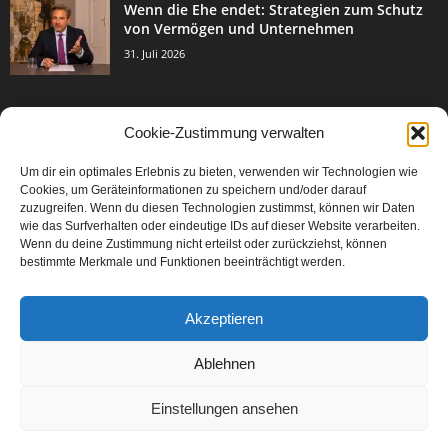
Wenn die Ehe endet: Strategien zum Schutz
von Vermögen und Unternehmen
31. Juli 2026
Cookie-Zustimmung verwalten
BELIEBTE KATEGORIE
Um dir ein optimales Erlebnis zu bieten, verwenden wir Technologien wie
3003
Events & Success
Cookies, um Geräteinformationen zu speichern und/oder darauf
2067
zuzugreifen. Wenn du diesen Technologien zustimmst, können wir Daten
Breaking News
wie das Surfverhalten oder eindeutige IDs auf dieser Website verarbeiten.
1977
Aktuelles
Wenn du deine Zustimmung nicht erteilst oder zurückziehst, können
bestimmte Merkmale und Funktionen beeinträchtigt werden.
846
Featured Article
567
Karriere
Akzeptieren
302
Legal Articles
229
Leitartikel
Ablehnen
Einstellungen ansehen