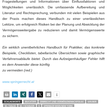
Fragestellungen und Informationen über Einflussfaktoren und
Möglichkeiten unerlässlich. Die umfassende Aufbereitung und
Literatur und Rechtsprechung, verbunden mit vielen Beispielen aus
der Praxis machen dieses Handbuch zu einer unerlässlichen
Lektüre, um erfolgreich Risiken bei der Planung und Abwicklung der
Vermögensweitergabe zu reduzieren und damit Vermögenswerte
zu sichern.
Ein wirklich unentbehrliches Handbuch für Praktiker, das konkrete
Beispiele, Checklisten, tabellarische Übersichten sowie graphische
Verfahrensabläufe bietet. Durch das Aufzeigenhäufiger Fehler hilft
es dem Anwender diese künftig
zu vermeiden (red.)
www.springerrecht.at
SCHLAGWORTE
BUCHTIPP
ERBRECHT UND VERMÖGENSNACHFOLGE
GRUBER
M. / KALSS
M. / SCHAUER
S
SPRINGER WIEN NEW YORK