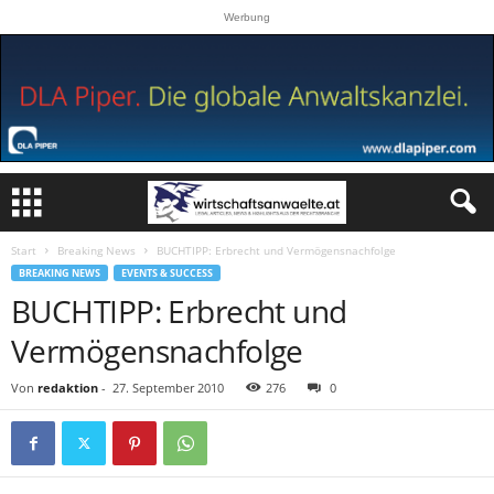
Werbung
Start
Breaking News
BUCHTIPP: Erbrecht und Vermögensnachfolge
BREAKING NEWS
EVENTS & SUCCESS
BUCHTIPP: Erbrecht und
Vermögensnachfolge
Von
redaktion
-
27. September 2010
276
0