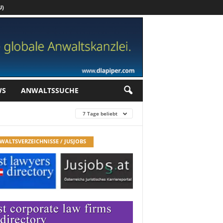
U)
Werbung
WS
ANWALTSSUCHE
7 Tage beliebt
WALTSVERZEICHNISSE / JUSJOBS