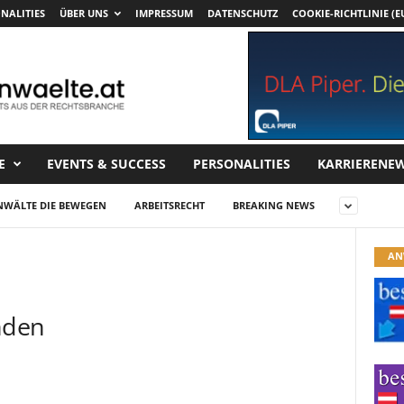
NALITIES
ÜBER UNS
IMPRESSUM
DATENSCHUTZ
COOKIE-RICHTLINIE (E
E
EVENTS & SUCCESS
PERSONALITIES
KARRIERENE
NWÄLTE DIE BEWEGEN
ARBEITSRECHT
BREAKING NEWS
AN
nden