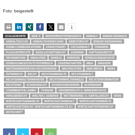
Foto: beigestellt
SCHLAGWORTE
AGB´S
ANTIKORRUPTIONSGESETZ
ANWALT
ANWALTSKANZLEI
ANWALTSSUCHE
ANWALTSVERZEICHNIS
ARBEITSRECHT
BINDER GRÖSSWANG
DIEMA COMMUNICATIONS
EINHEITSWERT
FACHANWALT
FINANZEN
FLUGGASTRECHTE
GESELLSCHAFTSRECHT
GEWERBE
HAFTUNGSRECHT
INFORMATION
INSOLVENZ
KANZLEI
KARRIERE
KÜNDIGUNGSSCHUTZ
KÜNDIGUNGSSCHUTZ ÖSTERREICH
LIEGENSCHAFTEN
M&A
MAGAZIN
MIETZINSMINDERUNG RÜCKWIRKEND
NACHRICHTEN
NEW MEDIA
NEWS
ÖSTERREICH
RECHT
RECHTSANWAELTE
RECHTSANWALT
RECHTSANWALTSANWÄRTER
RECHTSANWALTSKANZLEI
RECHTSINFORMATION
RECHTSINO
SCHIEDSRECHT
SCHIEDSVERFAHREN
SCHÖNHERR
STAMMKAPITAL GMBH
TOKNOW
URHEBERRECHT U. MARKENSCHUTZ
VERGABERECHT
WALTER J. SIEBERER
WETTBEWERBS- U. KARTELLRECHT
WIEN
WIRTSCHAFTSANWAELTE
WIRTSCHAFTSANWALT
WIRTSCHAFTSANWÄLTE
WIRTSCHAFTSRECHT. WIRTSCHAFTSANWAELTE.EU
WIRTSCHAFTSSTRAFRECHT
ZEITSCHRIFT