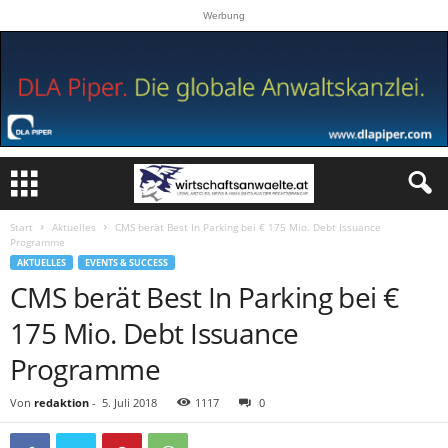
Werbung
Start
Aktuelles
CMS berät Best In Parking bei € 175 Mio. Debt Issuance
Programme
AKTUELLES
EVENTS & SUCCESS
CMS berät Best In Parking bei €
175 Mio. Debt Issuance
Programme
Von
redaktion
-
5. Juli 2018
1117
0