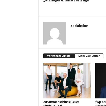
„Manager-Dienstverträge“
redaktion
Verwandte Artikel
Mehr vom Autor
Zusammenschluss: Ecker
fwp be
Pindeus Vogl
Verkau