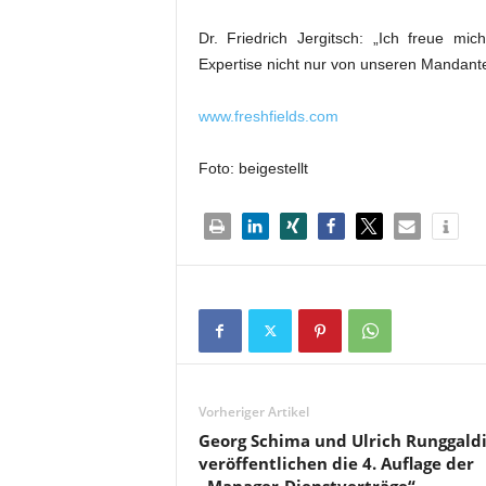
Dr. Friedrich Jergitsch: „Ich freue mi
Expertise nicht nur von unseren Mandante
www.freshfields.com
Foto: beigestellt
Vorheriger Artikel
Georg Schima und Ulrich Runggald
veröffentlichen die 4. Auflage der