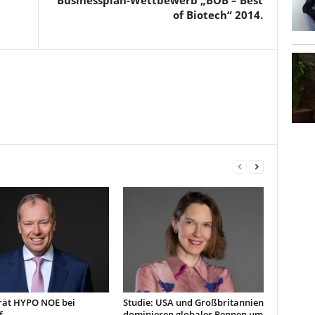
Businessplan-Wettbewerb „BOB – Best
of Biotech“ 2014.
rät HYPO NOE bei
Studie: USA und Großbritannien
f
dominieren globales Rennen um