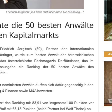
Friedrich Jergitsch: „Ich freue mich über diese Auszeichnung…“
te die 50 besten Anwälte
en Kapitalmarkts
iedrich Jergitsch (50), Partner der internationalen
LE
Deringer, wurde zum besten Anwalt der österreichischen
 das österreichische Fachmagazin DerBörsianer, das im
umsausgabe ein Ranking der 50 besten Anwälte des
chte.
nominierten Anwälte durften sich dafür gegenseitig in den
ng & Finance sowie M&A bewerten.
führt das Ranking mit 83,91 von insgesamt 100 Punkten vor
olf mit 63,18 Punkten (beide Partner bei Wolf Theiss) an.