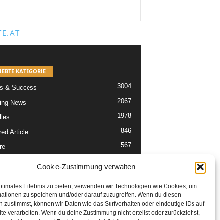
E.AT
IEBTE KATEGORIE
3004
s & Success
2067
ing News
1978
lles
846
ed Article
567
re
302
Articles
Cookie-Zustimmung verwalten
229
tikel
ptimales Erlebnis zu bieten, verwenden wir Technologien wie Cookies, um
mationen zu speichern und/oder darauf zuzugreifen. Wenn du diesen
 zustimmst, können wir Daten wie das Surfverhalten oder eindeutige IDs auf
te verarbeiten. Wenn du deine Zustimmung nicht erteilst oder zurückziehst,