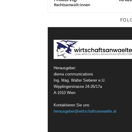
Rechtsanwält:innen
FOL
Herausgeber:
diema communications
Ing. Mag. Walter Sieberer e.U.
Wipplingerstrasse 24-26/17a
A-1010 Wien
Kontaktieren Sie uns:
herausgeber@wirtschaftsanwaelte.at