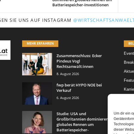
Batteriespeicher-Investitionen
GEN SIE UNS AUF INSTAGRAM
@WIRTSCHAFTSANWAELT
MEHR ERFAHREN
BEL
Event
Zusammenschluss: Ecker
Pindeus Vogl
Break
Rechtsanwält:innen
Aktue
8. August 2026
Featur
fwp berät HYPO NOE bei
Karrie
Verkauf
6. August 2026
Legal 
Leitar
Studie: USA und
Um dir ein o
Großbritannien dominieren
Geräteinfor
globales Rennen um
Technologien
Batteriespeicher-
dieser Websi