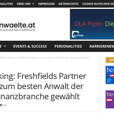
NALITIES
ÜBER UNS
IMPRESSUM
DATENSCHUTZ
COOKIE-RICHTLINIE (E
E
EVENTS & SUCCESS
PERSONALITIES
KARRIERENE
fields Partner Friedrich Jergitsch zum besten Anwalt der österreichischen
AN
ng: Freshfields Partner
h zum besten Anwalt der
Finanzbranche gewählt
0