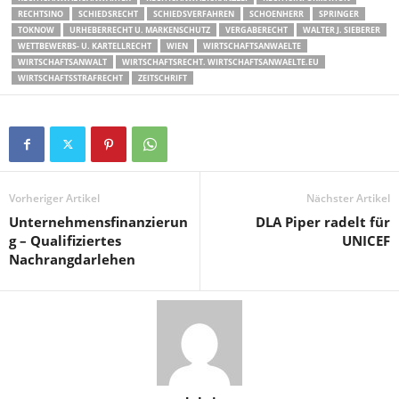
RECHTSINO
SCHIEDSRECHT
SCHIEDSVERFAHREN
SCHOENHERR
SPRINGER
TOKNOW
URHEBERRECHT U. MARKENSCHUTZ
VERGABERECHT
WALTER J. SIEBERER
WETTBEWERBS- U. KARTELLRECHT
WIEN
WIRTSCHAFTSANWAELTE
WIRTSCHAFTSANWALT
WIRTSCHAFTSRECHT. WIRTSCHAFTSANWAELTE.EU
WIRTSCHAFTSSTRAFRECHT
ZEITSCHRIFT
Vorheriger Artikel
Nächster Artikel
Unternehmensfinanzierun
DLA Piper radelt für
g – Qualifiziertes
UNICEF
Nachrangdarlehen