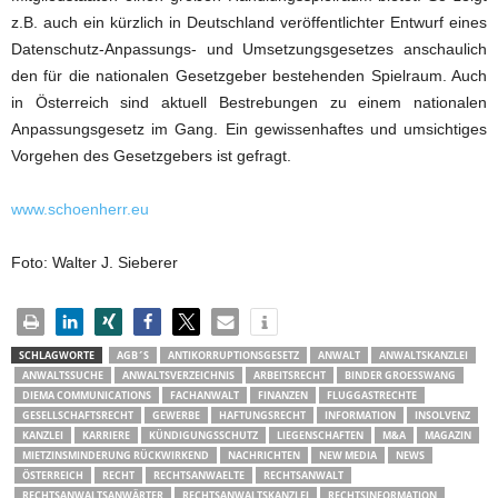
z.B. auch ein kürzlich in Deutschland veröffentlichter Entwurf eines
Datenschutz-Anpassungs- und Umsetzungsgesetzes anschaulich
den für die nationalen Gesetzgeber bestehenden Spielraum. Auch
in Österreich sind aktuell Bestrebungen zu einem nationalen
Anpassungsgesetz im Gang. Ein gewissenhaftes und umsichtiges
Vorgehen des Gesetzgebers ist gefragt.
www.schoenherr.eu
Foto: Walter J. Sieberer
SCHLAGWORTE
AGB´S
ANTIKORRUPTIONSGESETZ
ANWALT
ANWALTSKANZLEI
ANWALTSSUCHE
ANWALTSVERZEICHNIS
ARBEITSRECHT
BINDER GROESSWANG
DIEMA COMMUNICATIONS
FACHANWALT
FINANZEN
FLUGGASTRECHTE
GESELLSCHAFTSRECHT
GEWERBE
HAFTUNGSRECHT
INFORMATION
INSOLVENZ
KANZLEI
KARRIERE
KÜNDIGUNGSSCHUTZ
LIEGENSCHAFTEN
M&A
MAGAZIN
MIETZINSMINDERUNG RÜCKWIRKEND
NACHRICHTEN
NEW MEDIA
NEWS
ÖSTERREICH
RECHT
RECHTSANWAELTE
RECHTSANWALT
RECHTSANWALTSANWÄRTER
RECHTSANWALTSKANZLEI
RECHTSINFORMATION