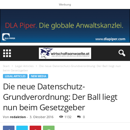
Werbung
Start
Legal Articles
Die neue Datenschutz-Grundverordnung: Der Ball liegt nun
beim Gesetzgeber
LEGAL ARTICLES
NEW MEDIA
Die neue Datenschutz-
Grundverordnung: Der Ball liegt
nun beim Gesetzgeber
Von
redaktion
-
3. Oktober 2016
1132
0