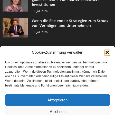
Investitionen
31. Juli 2026
Wenn die Ehe endet: Strategien zum Schutz
von Vermögen und Unternehmen
31. Juli 2026
Cookie-Zustimmung verwalten
BELIEBTE KATEGORIE
Um dir ein optimales Erlebnis zu bieten, verwenden wir Technologien wie
3003
Events & Success
Cookies, um Geräteinformationen zu speichern und/oder darauf
2067
zuzugreifen. Wenn du diesen Technologien zustimmst, können wir Daten
Breaking News
wie das Surfverhalten oder eindeutige IDs auf dieser Website verarbeiten.
1977
Aktuelles
Wenn du deine Zustimmung nicht erteilst oder zurückziehst, können
bestimmte Merkmale und Funktionen beeinträchtigt werden.
846
Featured Article
567
Karriere
Akzeptieren
302
Legal Articles
229
Leitartikel
Ablehnen