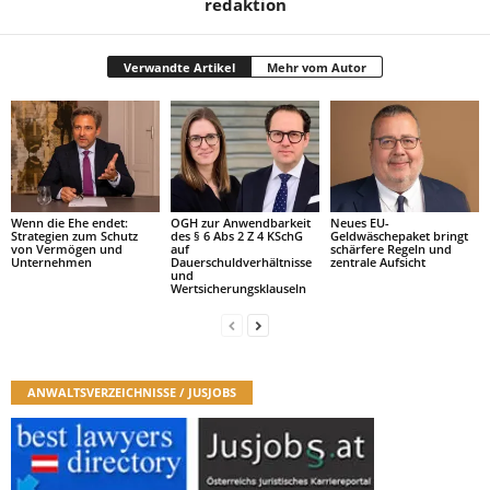
redaktion
Verwandte Artikel
Mehr vom Autor
Wenn die Ehe endet:
OGH zur Anwendbarkeit
Neues EU-
Strategien zum Schutz
des § 6 Abs 2 Z 4 KSchG
Geldwäschepaket bringt
von Vermögen und
auf
schärfere Regeln und
Unternehmen
Dauerschuldverhältnisse
zentrale Aufsicht
und
Wertsicherungsklauseln
ANWALTSVERZEICHNISSE / JUSJOBS