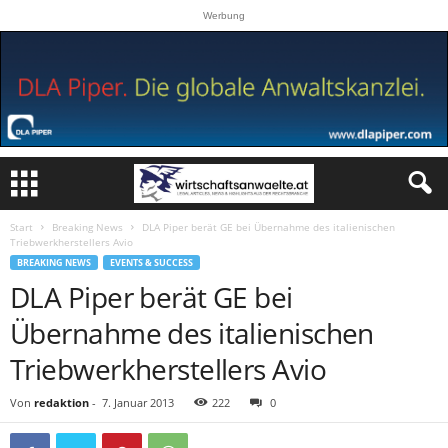
Werbung
Start
Breaking News
DLA Piper berät GE bei Übernahme des italienischen
Triebwerkherstellers Avio
BREAKING NEWS
EVENTS & SUCCESS
DLA Piper berät GE bei
Übernahme des italienischen
Triebwerkherstellers Avio
Von
redaktion
-
7. Januar 2013
222
0