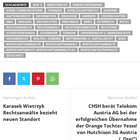
SCHLAGWORTE
AGB´S
ARBEITSRECHT
BINDER GRÖSSWANG
DIEMA COMMUNICATIONS
FINANZEN
GESELLSCHAFTSRECHT
GEWERBE
HAFTUNGSRECHT
INFORMATION
INSOLVENZ
KARRIERE
LIEGENSCHAFTEN
M&A
MAGAZIN
NACHRICHTEN
NEW MEDIA
NEWS
ÖSTERREICH
RECHT
RECHTSANWAELTE
RECHTSANWALT
RECHTSINFORMATION
RECHTSINO
SCHIEDSVERFAHREN
SCHÖNHERR
TOKNOW
URHEBERRECHT U. MARKENSCHUTZ
VERGABERECHT
WALTER J. SIEBERER
WETTBEWERBS- U. KARTELLRECHT
WIEN
WIRTSCHAFTSANWAELTE
WIRTSCHAFTSANWALT
WIRTSCHAFTSANWÄLTE
WIRTSCHAFTSRECHT. WIRTSCHAFTSANWAELTE.EU
WIRTSCHAFTSSTRAFRECHT
ZEITSCHRIFT
Vorheriger Artikel
Nächster Artikel
Karasek Wietrzyk
CHSH berät Telekom
Rechtsanwälte bezieht
Austria AG bei der
neuen Standort
erfolgreichen Übernahme
der Orange Tochter Yesss!
von Hutchison 3G Austria
(„Drei“)