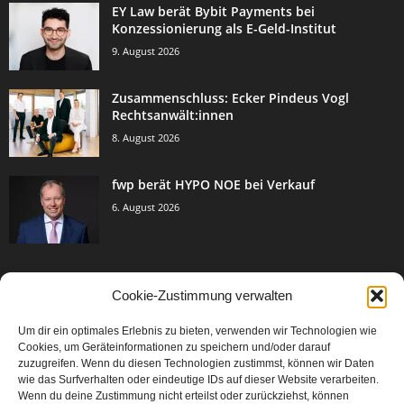
EY Law berät Bybit Payments bei
Konzessionierung als E-Geld-Institut
9. August 2026
Zusammenschluss: Ecker Pindeus Vogl
Rechtsanwält:innen
8. August 2026
fwp berät HYPO NOE bei Verkauf
6. August 2026
Cookie-Zustimmung verwalten
BELIEBTE KATEGORIE
Um dir ein optimales Erlebnis zu bieten, verwenden wir Technologien wie
3005
Events & Success
Cookies, um Geräteinformationen zu speichern und/oder darauf
2067
zuzugreifen. Wenn du diesen Technologien zustimmst, können wir Daten
Breaking News
wie das Surfverhalten oder eindeutige IDs auf dieser Website verarbeiten.
1979
Aktuelles
Wenn du deine Zustimmung nicht erteilst oder zurückziehst, können