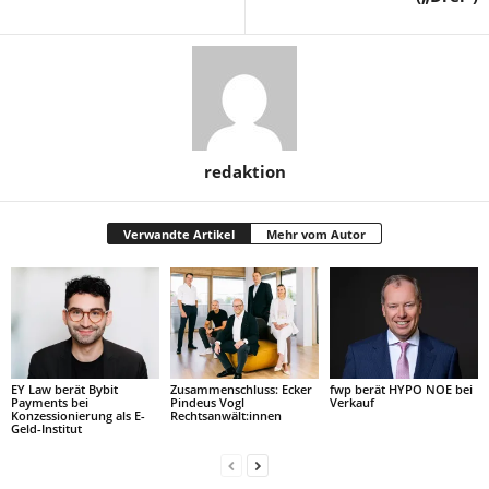
redaktion
Verwandte Artikel
Mehr vom Autor
EY Law berät Bybit
Zusammenschluss: Ecker
fwp berät HYPO NOE bei
Payments bei
Pindeus Vogl
Verkauf
Konzessionierung als E-
Rechtsanwält:innen
Geld-Institut