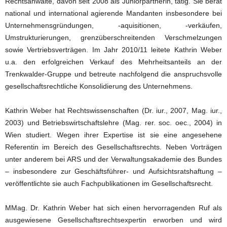
Rechtsanwälte, davon seit 2008 als Juniorpartnerin, tätig. Sie berät
national und international agierende Mandanten insbesondere bei
Unternehmensgründungen, -aquisitionen, -verkäufen,
Umstrukturierungen, grenzüberschreitenden Verschmelzungen
sowie Vertriebsverträgen. Im Jahr 2010/11 leitete Kathrin Weber
u.a. den erfolgreichen Verkauf des Mehrheitsanteils an der
Trenkwalder-Gruppe und betreute nachfolgend die anspruchsvolle
gesellschaftsrechtliche Konsolidierung des Unternehmens.
Kathrin Weber hat Rechtswissenschaften (Dr. iur., 2007, Mag. iur.,
2003) und Betriebswirtschaftslehre (Mag. rer. soc. oec., 2004) in
Wien studiert. Wegen ihrer Expertise ist sie eine angesehene
Referentin im Bereich des Gesellschaftsrechts. Neben Vorträgen
unter anderem bei ARS und der Verwaltungsakademie des Bundes
– insbesondere zur Geschäftsführer- und Aufsichtsratshaftung –
veröffentlichte sie auch Fachpublikationen im Gesellschaftsrecht.
MMag. Dr. Kathrin Weber hat sich einen hervorragenden Ruf als
ausgewiesene Gesellschaftsrechtsexpertin erworben und wird