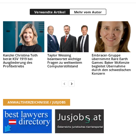
Verwandte Artikel
Mehr vom Autor
Kanzlei Christina Toth
Taylor Wessing
Embracer-Gruppe
berät KSV 1919 bei
beantwortet wichtige
übernimmt Rare Earth
Ausgliederung des
Fragen zu weltweitem
Games: Baker McKenzie
Profibetriebs
Computerstillstand
begleitet Übernahme
durch den schwedischen
Konzern
ANWALTSVERZEICHNISSE / JUSJOBS