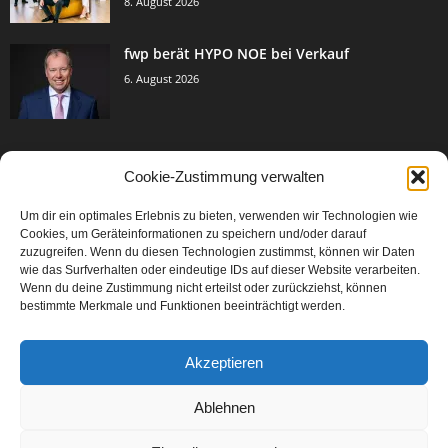
8. August 2026
fwp berät HYPO NOE bei Verkauf
6. August 2026
Cookie-Zustimmung verwalten
BELIEBTE KATEGORIE
Um dir ein optimales Erlebnis zu bieten, verwenden wir Technologien wie
3005
Events & Success
Cookies, um Geräteinformationen zu speichern und/oder darauf
2067
zuzugreifen. Wenn du diesen Technologien zustimmst, können wir Daten
Breaking News
wie das Surfverhalten oder eindeutige IDs auf dieser Website verarbeiten.
1979
Aktuelles
Wenn du deine Zustimmung nicht erteilst oder zurückziehst, können
bestimmte Merkmale und Funktionen beeinträchtigt werden.
846
Featured Article
567
Karriere
Akzeptieren
302
Legal Articles
229
Leitartikel
Ablehnen