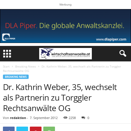
Werbung
Start
Breaking News
Dr. Kathrin Weber, 35, wechselt als Partnerin zu Torggler
Rechtsanwälte OG
BREAKING NEWS
Dr. Kathrin Weber, 35, wechselt
als Partnerin zu Torggler
Rechtsanwälte OG
Von
redaktion
-
7. September 2012
2258
0