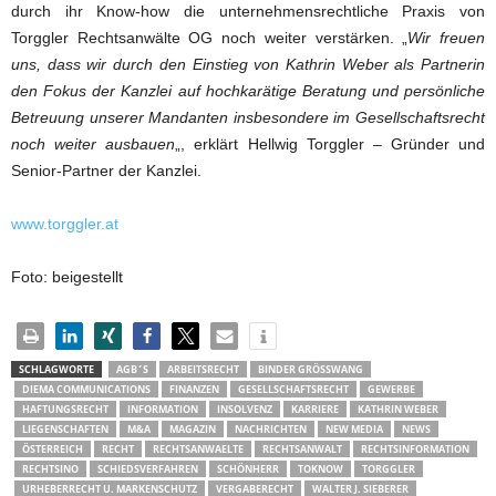
durch ihr Know-how die unternehmensrechtliche Praxis von
Torggler Rechtsanwälte OG noch weiter verstärken. „
Wir freuen
uns, dass wir durch den Einstieg von Kathrin Weber als Partnerin
den Fokus der Kanzlei auf hochkarätige Beratung und persönliche
Betreuung unserer Mandanten insbesondere im Gesellschaftsrecht
noch weiter ausbauen
„, erklärt Hellwig Torggler – Gründer und
Senior-Partner der Kanzlei.
www.torggler.at
Foto: beigestellt
SCHLAGWORTE
AGB´S
ARBEITSRECHT
BINDER GRÖSSWANG
DIEMA COMMUNICATIONS
FINANZEN
GESELLSCHAFTSRECHT
GEWERBE
HAFTUNGSRECHT
INFORMATION
INSOLVENZ
KARRIERE
KATHRIN WEBER
LIEGENSCHAFTEN
M&A
MAGAZIN
NACHRICHTEN
NEW MEDIA
NEWS
ÖSTERREICH
RECHT
RECHTSANWAELTE
RECHTSANWALT
RECHTSINFORMATION
RECHTSINO
SCHIEDSVERFAHREN
SCHÖNHERR
TOKNOW
TORGGLER
URHEBERRECHT U. MARKENSCHUTZ
VERGABERECHT
WALTER J. SIEBERER