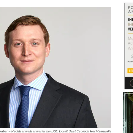
graber – Rechtsanwaltsanwärter bei DSC Doralt Seist Csoklich Rechtsanwälte