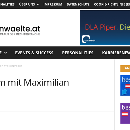
NALITIES
ÜBER UNS
IMPRESSUM
DATENSCHUTZ
COOKIE-RICHTLINIE (E
E
EVENTS & SUCCESS
PERSONALITIES
KARRIERENE
an Wallergraber
AN
m mit Maximilian