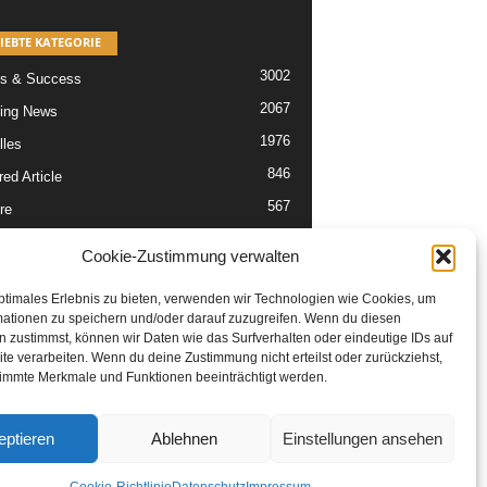
IEBTE KATEGORIE
3002
s & Success
2067
ing News
1976
lles
846
ed Article
567
re
302
Articles
Cookie-Zustimmung verwalten
229
tikel
ptimales Erlebnis zu bieten, verwenden wir Technologien wie Cookies, um
mationen zu speichern und/oder darauf zuzugreifen. Wenn du diesen
 zustimmst, können wir Daten wie das Surfverhalten oder eindeutige IDs auf
te verarbeiten. Wenn du deine Zustimmung nicht erteilst oder zurückziehst,
immte Merkmale und Funktionen beeinträchtigt werden.
eptieren
Ablehnen
Einstellungen ansehen