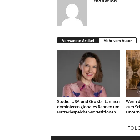
redaktion
Verwandte Artikel
Mehr vom Autor
Studie: USA und Großbritannien
Wenn di
dominieren globales Rennen um
zum Sc
Batteriespeicher-Investitionen
Unter
FOL