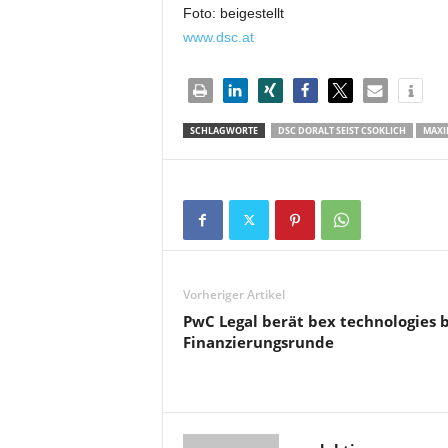
Foto: beigestellt
www.dsc.at
SCHLAGWORTE
DSC DORALT SEIST CSOKLICH
MAXI
Vorheriger Artikel
PwC Legal berät bex technologies b
Finanzierungsrunde