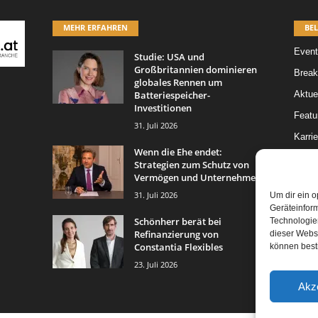
MEHR ERFAHREN
BEL
Event
Studie: USA und
Großbritannien dominieren
Break
globales Rennen um
Batteriespeicher-
Aktue
Investitionen
Featur
31. Juli 2026
Karrie
Wenn die Ehe endet:
Legal 
Strategien zum Schutz von
Vermögen und Unternehmen
Leitar
31. Juli 2026
Um dir ein o
Geräteinfor
Schönherr berät bei
Technologien
Refinanzierung von
dieser Websi
Constantia Flexibles
können best
23. Juli 2026
Akz