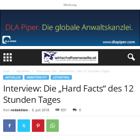
Werbung
Start
Aktuelles
Interview: Die „Hard Facts“ des 12 Stunden Tages
AKTUELLES
ARBEITSRECHT
LEITARTIKEL
Interview: Die „Hard Facts“ des 12
Stunden Tages
Von
redaktion
-
6. Juli 2018
831
0