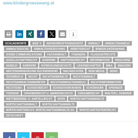
www.bindergroesswang.at
SCHLAGWORTE
AGB´S
ANTIKORRUPTIONSGESETZ
ANWALT
ANWALTSKANZLEI
ANWALTSSUCHE
ANWALTSVERZEICHNIS
ARBEITSRECHT
BINDER GRÖSSWANG
DIEMA COMMUNICATIONS
FACHANWALT
FINANZEN
FLUGGASTRECHTE
GESELLSCHAFTSRECHT
GEWERBE
HAFTUNGSRECHT
INFORMATION
INSOLVENZ
KANZLEI
KARRIERE
KÜNDIGUNGSSCHUTZ
LIEGENSCHAFTEN
M&A
MAGAZIN
MIETZINSMINDERUNG RÜCKWIRKEND
NACHRICHTEN
NEW MEDIA
NEWS
ÖSTERREICH
RECHT
RECHTSANWAELTE
RECHTSANWALT
RECHTSANWALTSANWÄRTER
RECHTSANWALTSKANZLEI
RECHTSINFORMATION
RECHTSINO
SCHIEDSRECHT
SCHIEDSVERFAHREN
SCHÖNHERR
SPRINGER
TOKNOW
URHEBERRECHT U. MARKENSCHUTZ
VERGABERECHT
WALTER J. SIEBERER
WETTBEWERBS- U. KARTELLRECHT
WIEN
WIRTSCHAFTSANWAELTE
WIRTSCHAFTSANWALT
WIRTSCHAFTSANWÄLTE
WIRTSCHAFTSRECHT. WIRTSCHAFTSANWAELTE.EU
WIRTSCHAFTSSTRAFRECHT
ZEITSCHRIFT