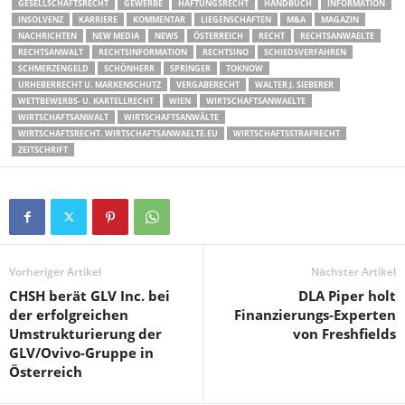
GESELLSCHAFTSRECHT
GEWERBE
HAFTUNGSRECHT
HANDBUCH
INFORMATION
INSOLVENZ
KARRIERE
KOMMENTAR
LIEGENSCHAFTEN
M&A
MAGAZIN
NACHRICHTEN
NEW MEDIA
NEWS
ÖSTERREICH
RECHT
RECHTSANWAELTE
RECHTSANWALT
RECHTSINFORMATION
RECHTSINO
SCHIEDSVERFAHREN
SCHMERZENGELD
SCHÖNHERR
SPRINGER
TOKNOW
URHEBERRECHT U. MARKENSCHUTZ
VERGABERECHT
WALTER J. SIEBERER
WETTBEWERBS- U. KARTELLRECHT
WIEN
WIRTSCHAFTSANWAELTE
WIRTSCHAFTSANWALT
WIRTSCHAFTSANWÄLTE
WIRTSCHAFTSRECHT. WIRTSCHAFTSANWAELTE.EU
WIRTSCHAFTSSTRAFRECHT
ZEITSCHRIFT
Vorheriger Artikel
Nächster Artikel
CHSH berät GLV Inc. bei
DLA Piper holt
der erfolgreichen
Finanzierungs-Experten
Umstrukturierung der
von Freshfields
GLV/Ovivo-Gruppe in
Österreich