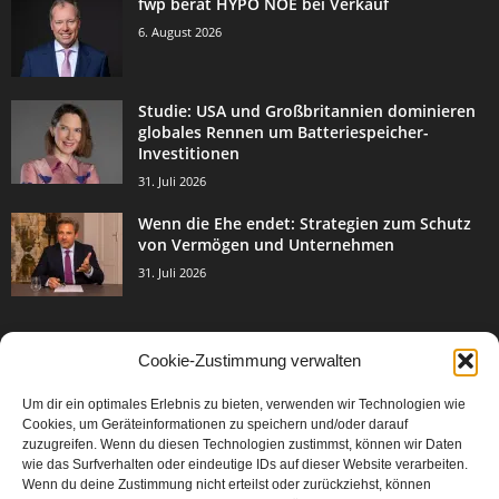
fwp berät HYPO NOE bei Verkauf
6. August 2026
Studie: USA und Großbritannien dominieren
globales Rennen um Batteriespeicher-
Investitionen
31. Juli 2026
Wenn die Ehe endet: Strategien zum Schutz
von Vermögen und Unternehmen
31. Juli 2026
Cookie-Zustimmung verwalten
BELIEBTE KATEGORIE
Um dir ein optimales Erlebnis zu bieten, verwenden wir Technologien wie
3003
Events & Success
Cookies, um Geräteinformationen zu speichern und/oder darauf
2067
zuzugreifen. Wenn du diesen Technologien zustimmst, können wir Daten
Breaking News
wie das Surfverhalten oder eindeutige IDs auf dieser Website verarbeiten.
1977
Aktuelles
Wenn du deine Zustimmung nicht erteilst oder zurückziehst, können