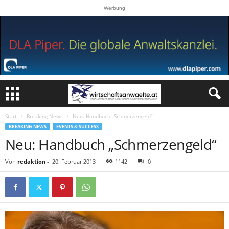
Werbung
Start
Breaking News
Neu: Handbuch „Schmerzengeld“
BREAKING NEWS
EVENTS & SUCCESS
Neu: Handbuch „Schmerzengeld“
Von
redaktion
-
20. Februar 2013
1142
0