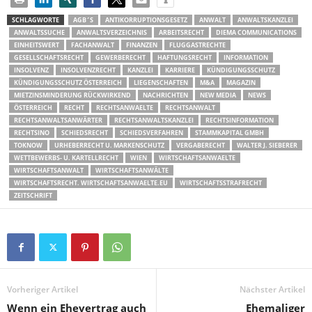
SCHLAGWORTE
AGB´S
ANTIKORRUPTIONSGESETZ
ANWALT
ANWALTSKANZLEI
ANWALTSSUCHE
ANWALTSVERZEICHNIS
ARBEITSRECHT
DIEMA COMMUNICATIONS
EINHEITSWERT
FACHANWALT
FINANZEN
FLUGGASTRECHTE
GESELLSCHAFTSRECHT
GEWERBERECHT
HAFTUNGSRECHT
INFORMATION
INSOLVENZ
INSOLVENZRECHT
KANZLEI
KARRIERE
KÜNDIGUNGSSCHUTZ
KÜNDIGUNGSSCHUTZ ÖSTERREICH
LIEGENSCHAFTEN
M&A
MAGAZIN
MIETZINSMINDERUNG RÜCKWIRKEND
NACHRICHTEN
NEW MEDIA
NEWS
ÖSTERREICH
RECHT
RECHTSANWAELTE
RECHTSANWALT
RECHTSANWALTSANWÄRTER
RECHTSANWALTSKANZLEI
RECHTSINFORMATION
RECHTSINO
SCHIEDSRECHT
SCHIEDSVERFAHREN
STAMMKAPITAL GMBH
TOKNOW
URHEBERRECHT U. MARKENSCHUTZ
VERGABERECHT
WALTER J. SIEBERER
WETTBEWERBS- U. KARTELLRECHT
WIEN
WIRTSCHAFTSANWAELTE
WIRTSCHAFTSANWALT
WIRTSCHAFTSANWÄLTE
WIRTSCHAFTSRECHT. WIRTSCHAFTSANWAELTE.EU
WIRTSCHAFTSSTRAFRECHT
ZEITSCHRIFT
Vorheriger Artikel
Nächster Artikel
Wenn ein Ehevertrag auch
Ehemaliger