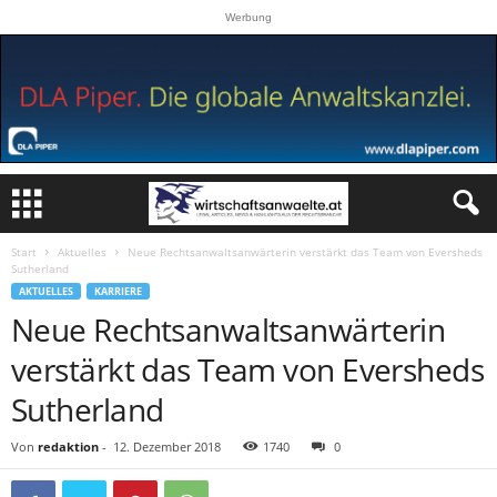
Werbung
Start
Aktuelles
Neue Rechtsanwaltsanwärterin verstärkt das Team von Eversheds
Sutherland
AKTUELLES
KARRIERE
Neue Rechtsanwaltsanwärterin
verstärkt das Team von Eversheds
Sutherland
Von
redaktion
-
12. Dezember 2018
1740
0