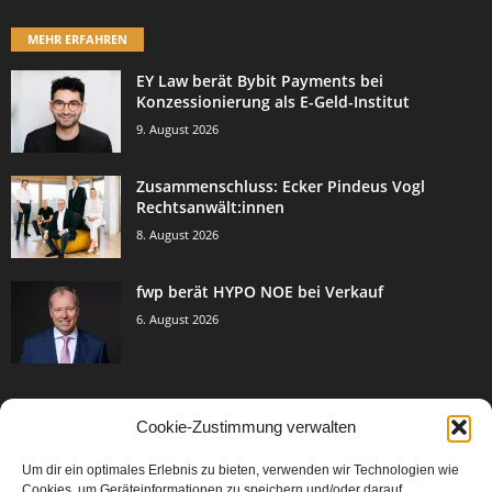
MEHR ERFAHREN
EY Law berät Bybit Payments bei
Konzessionierung als E-Geld-Institut
9. August 2026
Zusammenschluss: Ecker Pindeus Vogl
Rechtsanwält:innen
8. August 2026
fwp berät HYPO NOE bei Verkauf
6. August 2026
Cookie-Zustimmung verwalten
BELIEBTE KATEGORIE
Um dir ein optimales Erlebnis zu bieten, verwenden wir Technologien wie
3005
Events & Success
Cookies, um Geräteinformationen zu speichern und/oder darauf