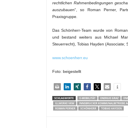
rechtlichen Rahmenbedingungen geschaff
auszubaue
n“, so Roman Perner, Part
Praxisgruppe.
Das Schönherr-Team wurde von Roman P
und bestand weiters aus Michael Mars
Steuerrecht), Tobias Hayden (Associate; S
www.schoenherr.eu
Foto: beigestellt
SCHLAGWORTE
E-MOBILITÄT
ENERGIE GRAZ
ENE
ILLWERKE VKW
INNSBRUCKER KOMMUNALBETRIEBE A
ROMAN PERNER
SCHÖNHERR
TOBIAS HAYDEN