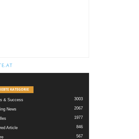
E.AT
IEBTE KATEGORIE
3003
s & Success
2067
ing News
1977
lles
846
ed Article
567
re