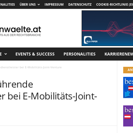
NALITIES
ÜBER UNS
IMPRESSUM
DATENSCHUTZ
COOKIE-RICHTLINIE (E
E
EVENTS & SUCCESS
PERSONALITIES
KARRIERENE
ienstleister bei E-Mobilitäts-Joint-Venture
AN
führende
r bei E-Mobilitäts-Joint-