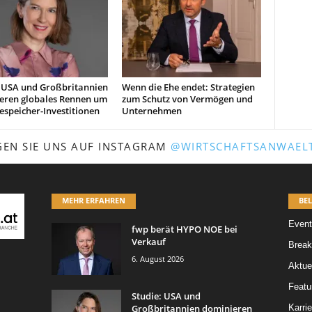
: USA und Großbritannien
Wenn die Ehe endet: Strategien
eren globales Rennen um
zum Schutz von Vermögen und
espeicher-Investitionen
Unternehmen
GEN SIE UNS AUF INSTAGRAM
@WIRTSCHAFTSANWAELT
MEHR ERFAHREN
BEL
Event
fwp berät HYPO NOE bei
Verkauf
Break
6. August 2026
Aktue
Featur
Studie: USA und
Großbritannien dominieren
Karrie