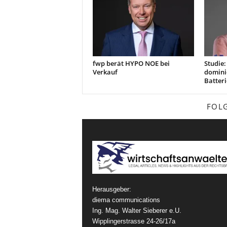
fwp berät HYPO NOE bei
Studie
Verkauf
domini
Batteri
FOL
Herausgeber:
diema communications
Ing. Mag. Walter Sieberer e.U.
Wipplingerstrasse 24-26/17a