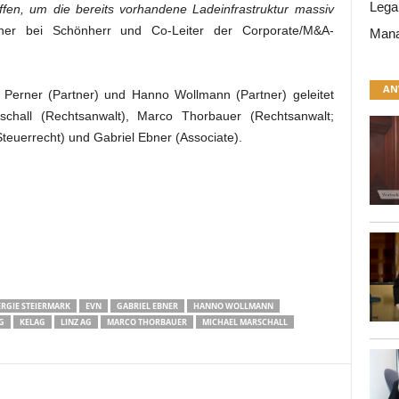
Lega
en, um die bereits vorhandene Ladeinfrastruktur massiv
ner bei Schönherr und Co-Leiter der Corporate/M&A-
Mana
AN
erner (Partner) und Hanno Wollmann (Partner) geleitet
chall (Rechtsanwalt), Marco Thorbauer (Rechtsanwalt;
teuerrecht) und Gabriel Ebner (Associate).
RGIE STEIERMARK
EVN
GABRIEL EBNER
HANNO WOLLMANN
G
KELAG
LINZ AG
MARCO THORBAUER
MICHAEL MARSCHALL