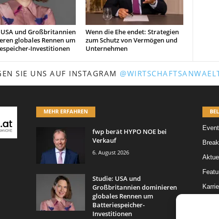
: USA und Großbritannien
Wenn die Ehe endet: Strategien
eren globales Rennen um
zum Schutz von Vermögen und
espeicher-Investitionen
Unternehmen
GEN SIE UNS AUF INSTAGRAM
@WIRTSCHAFTSANWAELT
MEHR ERFAHREN
BEL
Event
fwp berät HYPO NOE bei
Verkauf
Break
6. August 2026
Aktue
Featur
Studie: USA und
Großbritannien dominieren
Karrie
globales Rennen um
Legal 
Batteriespeicher-
Investitionen
Leitar