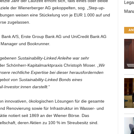
letzte Jahr der Laufzeit erhöht sich, falls eines oder beide
Lega
tsziele der Wienerberger AG gekoppelten, sog. „Step-up-
Mana
eibungen weisen eine Stückelung von je EUR 1.000 auf und
rse zugelassen.
AN
 Bank A/S, Erste Group Bank AG und UniCredit Bank AG
ad Manager und Bookrunner.
gebenen Sustainability-Linked Anleihe war sehr
 der Schönherr-Kapitalmarktpraxis Christoph Moser. „
Wir
unsere rechtliche Expertise bei dieser herausfordernden
ngebot von Sustainability-Linked Bonds eines
-Investor:innen darstellt.
“
on innovativen, ökologischen Lösungen für die gesamte
d Renovierung sowie für Infrastruktur im Wasser- und
ie notiert seit 1869 an der Wiener Börse. Das
lschaft, deren Aktien zu 100 % im Streubesitz sind.