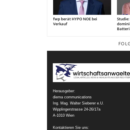
fwp berät HYPO NOE bei
Studie
Verkauf
domini
Batteri
FOL
Herausgeber:
diema communications
Ing. Mag. Walter Sieberer e.U.
Wipplingerstrasse 24-26/17a
A-1010 Wien
Kontaktieren Sie uns: