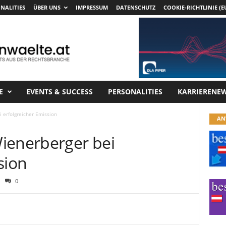
NALITIES
ÜBER UNS
IMPRESSUM
DATENSCHUTZ
COOKIE-RICHTLINIE (E
E
EVENTS & SUCCESS
PERSONALITIES
KARRIERENE
 erfolgreicher Emission
AN
ienerberger bei
sion
0