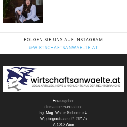
FOLGEN SIE UNS AUF INSTAGRAM
@WIRTSCHAFTSANWAELTE.AT
Herausgeber:
diema communications
Ing. Mag. Walter Sieberer e.U.
Wipplingerstrasse 24-26/17a
A-1010 Wien