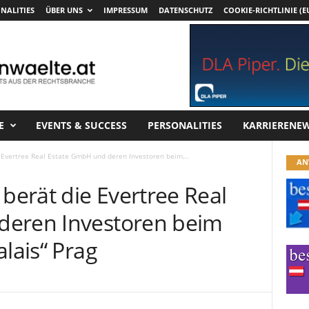
NALITIES
ÜBER UNS
IMPRESSUM
DATENSCHUTZ
COOKIE-RICHTLINIE (E
E
EVENTS & SUCCESS
PERSONALITIES
KARRIERENE
Evertree Real Estate GmbH und deren Investoren beim...
AN
erät die Evertree Real
deren Investoren beim
alais“ Prag