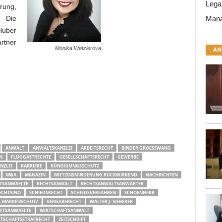
Lega
rung,
Mana
 Die
Huber
rtner
Monika Wetzlerova
AN
ANWALT
ANWALTSKANZLEI
ARBEITSRECHT
BINDER GROESSWANG
N
FLUGGASTRECHTE
GESELLSCHAFTSRECHT
GEWERBE
NZLEI
KARRIERE
KÜNDIGUNGSSCHUTZ
M&A
MAGAZIN
MIETZINSMINDERUNG RÜCKWIRKEND
NACHRICHTEN
TSANWAELTE
RECHTSANWALT
RECHTSANWALTSANWÄRTER
ECHTSINO
SCHIEDSRECHT
SCHIEDSVERFAHREN
SCHOENHERR
. MARKENSCHUTZ
VERGABERECHT
WALTER J. SIEBERER
FTSANWAELTE
WIRTSCHAFTSANWALT
TSCHAFTSSTRAFRECHT
ZEITSCHRIFT