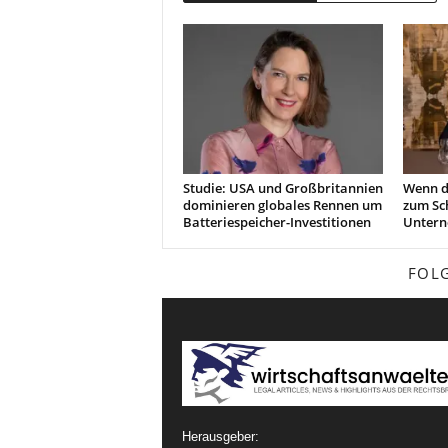
Studie: USA und Großbritannien
Wenn di
dominieren globales Rennen um
zum Sc
Batteriespeicher-Investitionen
Unter
FOL
Herausgeber: