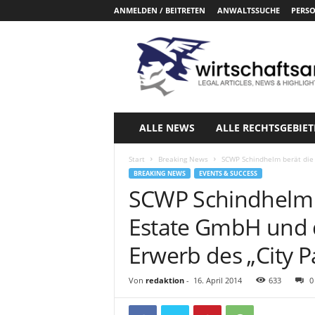
ANMELDEN / BEITRETEN
ANWALTSSUCHE
PERSO
W
i
r
t
s
c
h
ALLE NEWS
ALLE RECHTSGEBIET
a
f
Start
Breaking News
SCWP Schindhelm berät die 
t
BREAKING NEWS
EVENTS & SUCCESS
s
SCWP Schindhelm b
a
n
Estate GmbH und 
w
a
Erwerb des „City P
e
l
Von
redaktion
-
16. April 2014
633
0
t
e
.