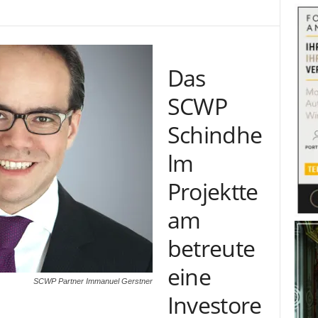
Das
SCWP
Schindhe
lm
Projektte
am
betreute
eine
SCWP Partner Immanuel Gerstner
Investore