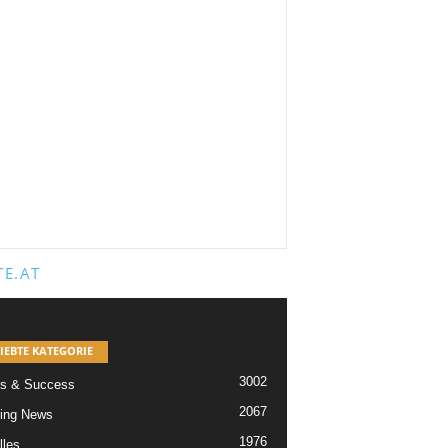
E.AT
IEBTE KATEGORIE
3002
s & Success
2067
ing News
1976
lles