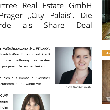
rtree Real Estate GmbH
ager „City Palais“. Die
urde als Share Deal
der Fußgängerzone „Na Přĭkopě“,
LE
nkaufstraßen Europas entwickelt
rch die Eröffnung des ersten
vergangenen Dezember bekannt.
 sich aus Immanuel Gerstner
n) zusammen und wurde von
Irene Meingast SCWP
 SCWP
euung
helm