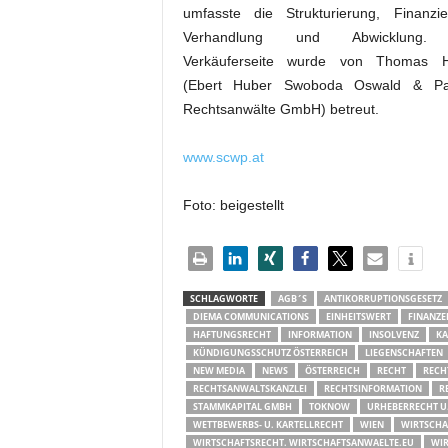
umfasste die Strukturierung, Finanzie
Verhandlung und Abwicklung.
Verkäuferseite wurde von Thomas 
(Ebert Huber Swoboda Oswald & Pa
Rechtsanwälte GmbH) betreut.
www.scwp.at
Foto: beigestellt
SCHLAGWORTE
AGB´S
ANTIKORRUPTIONSGESETZ
DIEMA COMMUNICATIONS
EINHEITSWERT
FINANZE
HAFTUNGSRECHT
INFORMATION
INSOLVENZ
KA
KÜNDIGUNGSSCHUTZ ÖSTERREICH
LIEGENSCHAFTEN
NEW MEDIA
NEWS
ÖSTERREICH
RECHT
RECH
RECHTSANWALTSKANZLEI
RECHTSINFORMATION
R
STAMMKAPITAL GMBH
TOKNOW
URHEBERRECHT U
WETTBEWERBS- U. KARTELLRECHT
WIEN
WIRTSCHA
WIRTSCHAFTSRECHT. WIRTSCHAFTSANWAELTE.EU
WIR