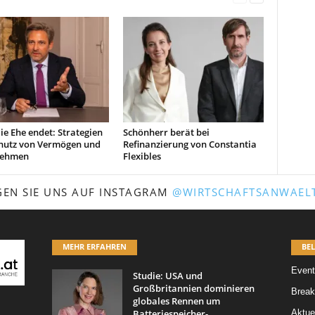
e Ehe endet: Strategien
Schönherr berät bei
hutz von Vermögen und
Refinanzierung von Constantia
nehmen
Flexibles
GEN SIE UNS AUF INSTAGRAM
@WIRTSCHAFTSANWAELT
MEHR ERFAHREN
BEL
Event
Studie: USA und
Großbritannien dominieren
Break
globales Rennen um
Batteriespeicher-
Aktue