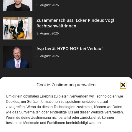
9. August 2026
Zusammenschluss: Ecker Pindeus Vogl
Rechtsanwält:innen
8. August 2026
fwp berät HYPO NOE bei Verkauf
6. August 2026
Cookie-Zustimmung verwalten
BELIEBTE KATEGORIE
Um dir ein optimales Erlebnis zu bieten, verwenden wir Technologien wie
3005
Events & Success
Cookies, um Geräteinformationen zu speichern und/oder darauf
2067
zuzugreifen. Wenn du diesen Technologien zustimmst, können wir Daten
Breaking News
wie das Surfverhalten oder eindeutige IDs auf dieser Website verarbeiten.
1979
Aktuelles
Wenn du deine Zustimmung nicht erteilst oder zurückziehst, können
bestimmte Merkmale und Funktionen beeinträchtigt werden.
846
Featured Article