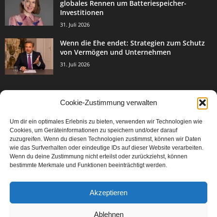
globales Rennen um Batteriespeicher-
Investitionen
31. Juli 2026
Wenn die Ehe endet: Strategien zum Schutz
von Vermögen und Unternehmen
31. Juli 2026
Cookie-Zustimmung verwalten
BELIEBTE KATEGORIE
Um dir ein optimales Erlebnis zu bieten, verwenden wir Technologien wie
3003
Events & Success
Cookies, um Geräteinformationen zu speichern und/oder darauf
2067
zuzugreifen. Wenn du diesen Technologien zustimmst, können wir Daten
Breaking News
wie das Surfverhalten oder eindeutige IDs auf dieser Website verarbeiten.
1977
Aktuelles
Wenn du deine Zustimmung nicht erteilst oder zurückziehst, können
bestimmte Merkmale und Funktionen beeinträchtigt werden.
846
Featured Article
567
Karriere
Akzeptieren
302
Legal Articles
229
Leitartikel
Ablehnen