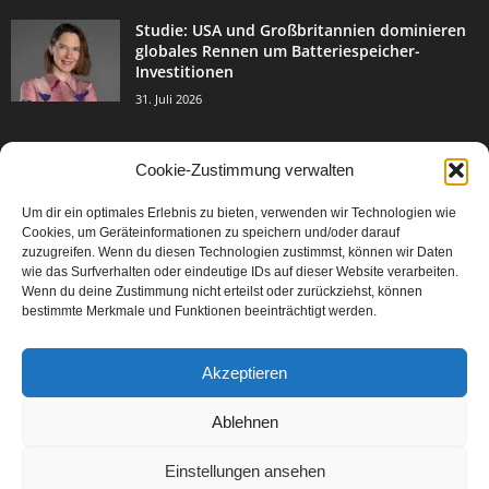
Studie: USA und Großbritannien dominieren
globales Rennen um Batteriespeicher-
Investitionen
31. Juli 2026
Cookie-Zustimmung verwalten
BELIEBTE KATEGORIE
Um dir ein optimales Erlebnis zu bieten, verwenden wir Technologien wie
3004
Events & Success
Cookies, um Geräteinformationen zu speichern und/oder darauf
2067
zuzugreifen. Wenn du diesen Technologien zustimmst, können wir Daten
Breaking News
wie das Surfverhalten oder eindeutige IDs auf dieser Website verarbeiten.
1978
Aktuelles
Wenn du deine Zustimmung nicht erteilst oder zurückziehst, können
bestimmte Merkmale und Funktionen beeinträchtigt werden.
846
Featured Article
567
Karriere
Akzeptieren
302
Legal Articles
229
Leitartikel
Ablehnen
Einstellungen ansehen