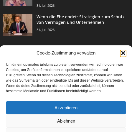
31. Juli 2026
Wenn die Ehe endet: Strategien zum Schutz
von Vermögen und Unternehmen
31. Juli 2026
Cookie-Zustimmung verwalten
BELIEBTE KATEGORIE
Um dir ein optimales Erlebnis zu bieten, verwenden wir Technologien wie
3003
Events & Success
Cookies, um Geräteinformationen zu speichern und/oder darauf
2067
zuzugreifen. Wenn du diesen Technologien zustimmst, können wir Daten
Breaking News
wie das Surfverhalten oder eindeutige IDs auf dieser Website verarbeiten.
1977
Aktuelles
Wenn du deine Zustimmung nicht erteilst oder zurückziehst, können
bestimmte Merkmale und Funktionen beeinträchtigt werden.
846
Featured Article
567
Karriere
Akzeptieren
302
Legal Articles
229
Leitartikel
Ablehnen