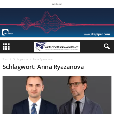
Werbung
Start
Schlagworte
Anna Ryazanova
Schlagwort: Anna Ryazanova