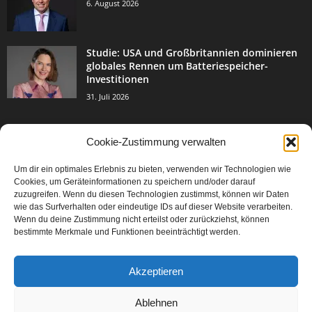
6. August 2026
Studie: USA und Großbritannien dominieren
globales Rennen um Batteriespeicher-
Investitionen
31. Juli 2026
Cookie-Zustimmung verwalten
BELIEBTE KATEGORIE
Um dir ein optimales Erlebnis zu bieten, verwenden wir Technologien wie
3004
Events & Success
Cookies, um Geräteinformationen zu speichern und/oder darauf
2067
zuzugreifen. Wenn du diesen Technologien zustimmst, können wir Daten
Breaking News
wie das Surfverhalten oder eindeutige IDs auf dieser Website verarbeiten.
1978
Aktuelles
Wenn du deine Zustimmung nicht erteilst oder zurückziehst, können
bestimmte Merkmale und Funktionen beeinträchtigt werden.
846
Featured Article
567
Karriere
Akzeptieren
302
Legal Articles
229
Leitartikel
Ablehnen