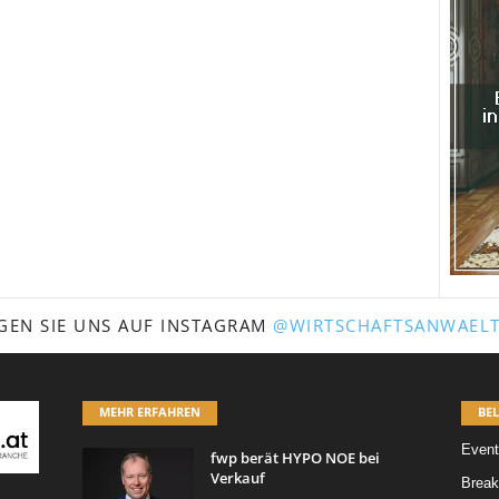
GEN SIE UNS AUF INSTAGRAM
@WIRTSCHAFTSANWAELT
MEHR ERFAHREN
BEL
Event
fwp berät HYPO NOE bei
Verkauf
Break