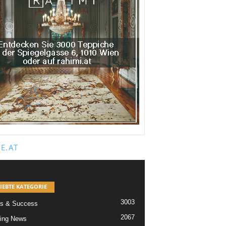
E.AT
IEBTE KATEGORIE
3003
s & Success
2067
ing News