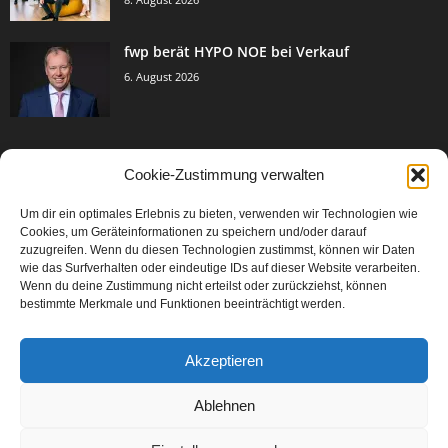
fwp berät HYPO NOE bei Verkauf
6. August 2026
Cookie-Zustimmung verwalten
BELIEBTE KATEGORIE
Um dir ein optimales Erlebnis zu bieten, verwenden wir Technologien wie
3005
Events & Success
Cookies, um Geräteinformationen zu speichern und/oder darauf
2067
zuzugreifen. Wenn du diesen Technologien zustimmst, können wir Daten
Breaking News
wie das Surfverhalten oder eindeutige IDs auf dieser Website verarbeiten.
1979
Aktuelles
Wenn du deine Zustimmung nicht erteilst oder zurückziehst, können
bestimmte Merkmale und Funktionen beeinträchtigt werden.
846
Featured Article
567
Karriere
Akzeptieren
302
Legal Articles
229
Leitartikel
Ablehnen