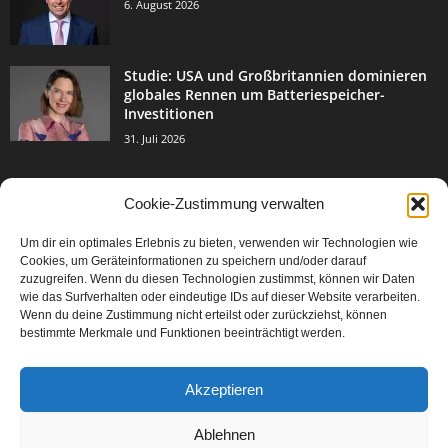
6. August 2026
Studie: USA und Großbritannien dominieren
globales Rennen um Batteriespeicher-
Investitionen
31. Juli 2026
Cookie-Zustimmung verwalten
BELIEBTE KATEGORIE
Um dir ein optimales Erlebnis zu bieten, verwenden wir Technologien wie
3004
Events & Success
Cookies, um Geräteinformationen zu speichern und/oder darauf
2067
zuzugreifen. Wenn du diesen Technologien zustimmst, können wir Daten
Breaking News
wie das Surfverhalten oder eindeutige IDs auf dieser Website verarbeiten.
1978
Aktuelles
Wenn du deine Zustimmung nicht erteilst oder zurückziehst, können
bestimmte Merkmale und Funktionen beeinträchtigt werden.
846
Featured Article
567
Karriere
Akzeptieren
302
Legal Articles
229
Leitartikel
Ablehnen