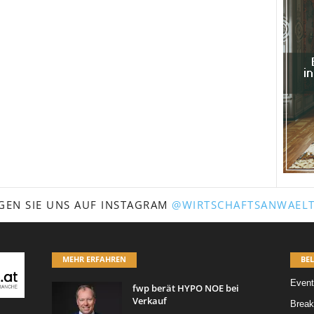
GEN SIE UNS AUF INSTAGRAM
@WIRTSCHAFTSANWAELT
MEHR ERFAHREN
BEL
Event
fwp berät HYPO NOE bei
Verkauf
Break