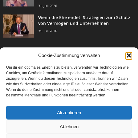
31. Juli 2026
Wenn die Ehe endet: Strategien zum Schutz
von Vermögen und Unternehmen
31. Juli 2026
Cookie-Zustimmung verwalten
BELIEBTE KATEGORIE
Um dir ein optimales Erlebnis zu bieten, verwenden wir Technologien wie
3003
Events & Success
Cookies, um Geräteinformationen zu speichern und/oder darauf
2067
zuzugreifen. Wenn du diesen Technologien zustimmst, können wir Daten
Breaking News
wie das Surfverhalten oder eindeutige IDs auf dieser Website verarbeiten.
1977
Aktuelles
Wenn du deine Zustimmung nicht erteilst oder zurückziehst, können
bestimmte Merkmale und Funktionen beeinträchtigt werden.
846
Featured Article
567
Karriere
Akzeptieren
302
Legal Articles
229
Leitartikel
Ablehnen