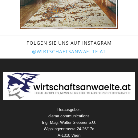
FOLGEN SIE UNS AUF INSTAGRAM
@WIRTSCHAFTSANWAELTE.AT
Herausgeber:
diema communications
Ing. Mag. Walter Sieberer e.U.
Wipplingerstrasse 24-26/17a
A-1010 Wien