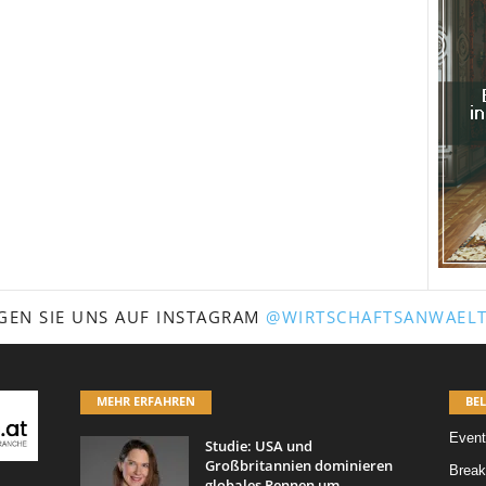
GEN SIE UNS AUF INSTAGRAM
@WIRTSCHAFTSANWAELT
MEHR ERFAHREN
BEL
Event
Studie: USA und
Großbritannien dominieren
Break
globales Rennen um