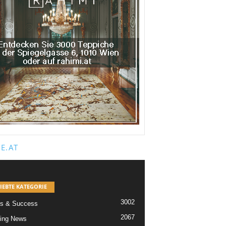
E.AT
IEBTE KATEGORIE
3002
s & Success
2067
ing News