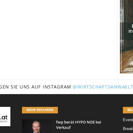
GEN SIE UNS AUF INSTAGRAM
@WIRTSCHAFTSANWAELT
MEHR ERFAHREN
BEL
Event
fwp berät HYPO NOE bei
Verkauf
Break