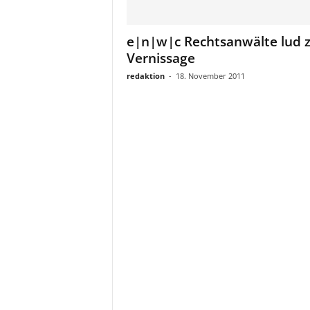
a
t
e|n|w|c Rechtsanwälte lud 
Vernissage
redaktion
-
18. November 2011