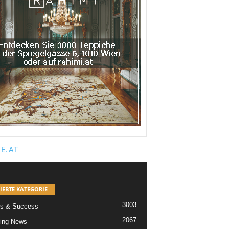
E.AT
IEBTE KATEGORIE
3003
s & Success
2067
ing News