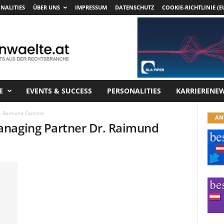
NALITIES
ÜBER UNS
IMPRESSUM
DATENSCHUTZ
COOKIE-RICHTLINIE (E
E
EVENTS & SUCCESS
PERSONALITIES
KARRIERENE
. Raimund Cancola
AN
anaging Partner Dr. Raimund