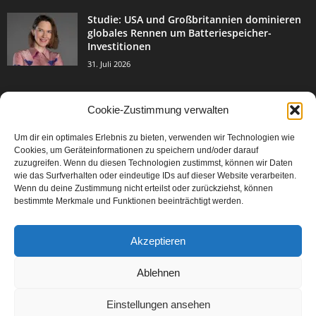
Studie: USA und Großbritannien dominieren
globales Rennen um Batteriespeicher-
Investitionen
31. Juli 2026
Cookie-Zustimmung verwalten
BELIEBTE KATEGORIE
Um dir ein optimales Erlebnis zu bieten, verwenden wir Technologien wie
3004
Events & Success
Cookies, um Geräteinformationen zu speichern und/oder darauf
2067
zuzugreifen. Wenn du diesen Technologien zustimmst, können wir Daten
Breaking News
wie das Surfverhalten oder eindeutige IDs auf dieser Website verarbeiten.
1978
Aktuelles
Wenn du deine Zustimmung nicht erteilst oder zurückziehst, können
bestimmte Merkmale und Funktionen beeinträchtigt werden.
846
Featured Article
567
Karriere
Akzeptieren
302
Legal Articles
229
Leitartikel
Ablehnen
Einstellungen ansehen