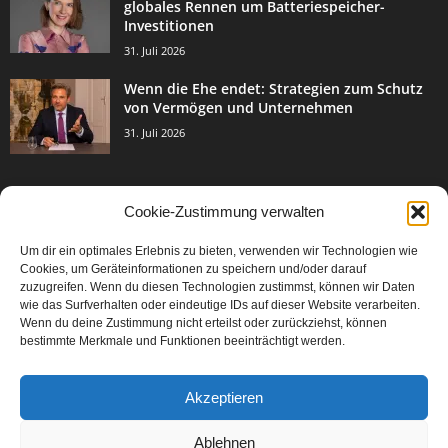
globales Rennen um Batteriespeicher-
Investitionen
31. Juli 2026
Wenn die Ehe endet: Strategien zum Schutz
von Vermögen und Unternehmen
31. Juli 2026
Cookie-Zustimmung verwalten
BELIEBTE KATEGORIE
Um dir ein optimales Erlebnis zu bieten, verwenden wir Technologien wie
3003
Events & Success
Cookies, um Geräteinformationen zu speichern und/oder darauf
2067
zuzugreifen. Wenn du diesen Technologien zustimmst, können wir Daten
Breaking News
wie das Surfverhalten oder eindeutige IDs auf dieser Website verarbeiten.
1977
Aktuelles
Wenn du deine Zustimmung nicht erteilst oder zurückziehst, können
bestimmte Merkmale und Funktionen beeinträchtigt werden.
846
Featured Article
567
Karriere
Akzeptieren
302
Legal Articles
229
Leitartikel
Ablehnen