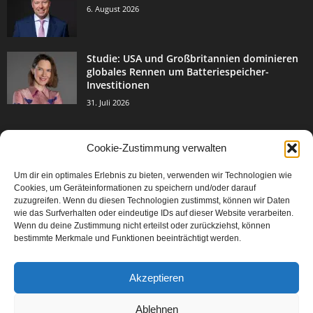
6. August 2026
Studie: USA und Großbritannien dominieren
globales Rennen um Batteriespeicher-
Investitionen
31. Juli 2026
Cookie-Zustimmung verwalten
BELIEBTE KATEGORIE
Um dir ein optimales Erlebnis zu bieten, verwenden wir Technologien wie
3004
Events & Success
Cookies, um Geräteinformationen zu speichern und/oder darauf
2067
zuzugreifen. Wenn du diesen Technologien zustimmst, können wir Daten
Breaking News
wie das Surfverhalten oder eindeutige IDs auf dieser Website verarbeiten.
1978
Aktuelles
Wenn du deine Zustimmung nicht erteilst oder zurückziehst, können
bestimmte Merkmale und Funktionen beeinträchtigt werden.
846
Featured Article
567
Karriere
Akzeptieren
302
Legal Articles
229
Leitartikel
Ablehnen