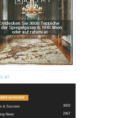
E.AT
IEBTE KATEGORIE
3003
s & Success
2067
ing News