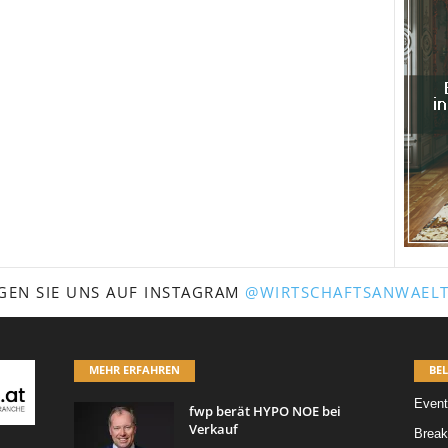
GEN SIE UNS AUF INSTAGRAM
@WIRTSCHAFTSANWAELT
MEHR ERFAHREN
BEL
Event
fwp berät HYPO NOE bei
Verkauf
Break