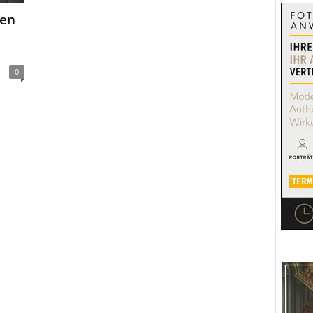
gen
0