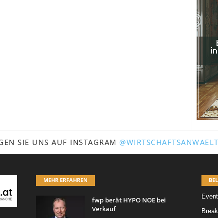
GEN SIE UNS AUF INSTAGRAM
@WIRTSCHAFTSANWAELT
MEHR ERFAHREN
BEL
Event
fwp berät HYPO NOE bei
Verkauf
Break