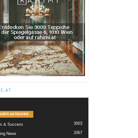
E.AT
IEBTE KATEGORIE
3003
s & Success
2067
ing News