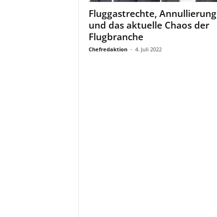
a
Fluggastrechte, Annullierun
t
und das aktuelle Chaos der
Flugbranche
Chefredaktion
-
4. Juli 2022