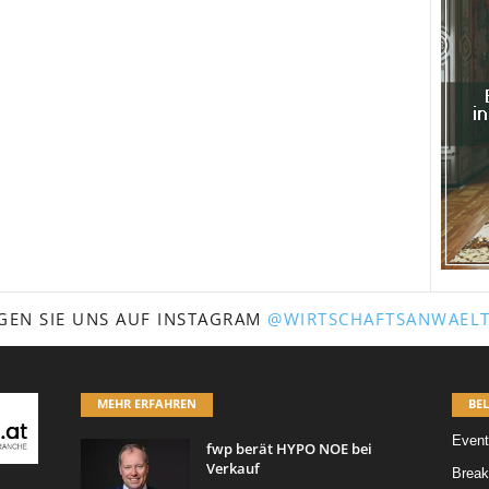
GEN SIE UNS AUF INSTAGRAM
@WIRTSCHAFTSANWAELT
MEHR ERFAHREN
BEL
Event
fwp berät HYPO NOE bei
Verkauf
Break