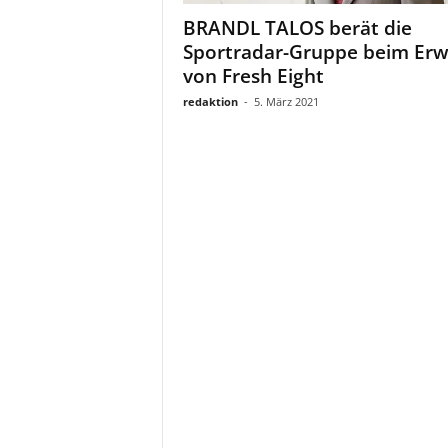
a
BRANDL TALOS berät die
t
Sportradar-Gruppe beim Er
von Fresh Eight
redaktion
-
5. März 2021