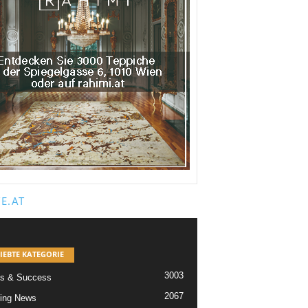
E.AT
IEBTE KATEGORIE
3003
s & Success
2067
ing News