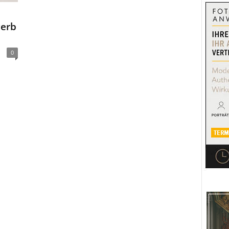
werb
0